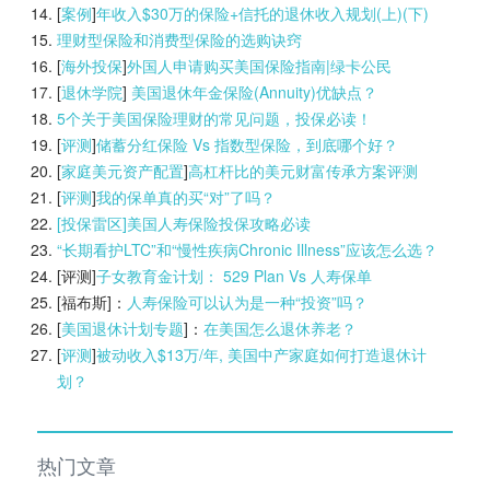
[
案例
]
年收入$30万的保险+信托的退休收入规划(上)(
下)
理财型保险和消费型保险的选购诀窍
[
海外投保
]
外国人申请购买美国保险指南|
绿卡公民
[
退休学院
]
美国退休年金保险(Annuity)优缺点？
5个关于美国保险理财的常见问题，投保必读！
[
评测
]
储蓄分红保险 Vs 指数型保险，到底哪个好？
[
家庭美元资产配置
]
高杠杆比的美元财富传承方案评测
[
评测
]
我的保单真的买“对”了吗？
[投保雷区]美国人寿保险投保攻略必读
“长期看护LTC”和“慢性疾病Chronic Illness”应该怎么选？
[评测]
子女教育金计划： 529 Plan Vs 人寿保单
[福布斯]：
人寿保险可以认为是一种“投资”吗？
[
美国退休计划专题
]：
在美国怎么退休养老？
[
评测
]
被动收入$13万/年, 美国中产家庭如何打造退休计
划？
热门文章