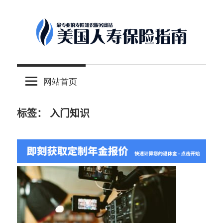
Skip
to
content
-
美
最
网站首页
专
国
业
的
标签：
入门知识
人
美
国
保
寿
险
理
保
财
服
险