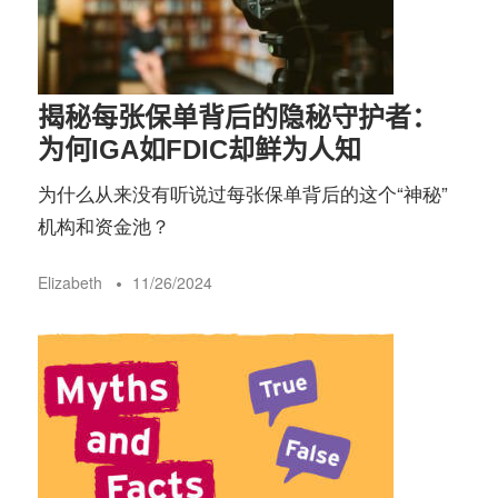
务
社
指
区
揭秘每张保单背后的隐秘守护者：
南
为何IGA如FDIC却鲜为人知
为什么从来没有听说过每张保单背后的这个“神秘”
©️
机构和资金池？
Elizabeth
11/26/2024