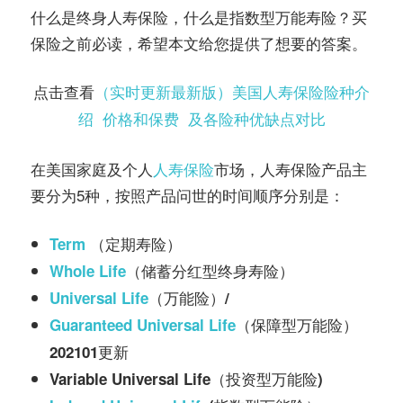
务
什么是终身人寿保险，什么是指数型万能寿险？买
社
保险之前必读，希望本文给您提供了想要的答案。
指
区
点击查看
（实时更新最新版）美国人寿保险险种介
南
绍 价格和保费 及各险种优缺点对比
©️
在美国家庭及个人
人寿保险
市场，人寿保险产品主
要分为5种，按照产品问世的时间顺序分别是：
Term
（定期寿险）
Whole Life
（储蓄分红型终身寿险）
Universal Life
（万能险）/
Guaranteed Universal Life
（保障型万能险）
202101更新
Variable Universal Life（投资型万能险)