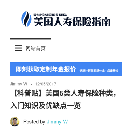
Skip
to
content
-
美
最
网站首页
专
国
业
的
人
美
国
Jimmy W
12/05/2017
保
寿
【科普贴】美国5类人寿保险种类，
险
入门知识及优缺点一览
理
保
财
Posted by
Jimmy W
服
险