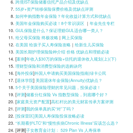
跨境IST保险储蓄信托产品介绍及优缺点
55岁+资产转移保险保费价格及优缺点评测
如何申购指数年金保险？年化收益计算方式和优缺点
美国年金保险购买必读！8个常识误区
｜
年金先生专栏
GUL保险是什么？保证理赔GUL适合哪一类人？
给父母买保险 终极攻略
|
网上买保险
在美国 给孩子买人寿保险攻略
｜
给新生儿买保险
美国长期护理保险险种介绍 价格 优缺点和理赔必读
[
案例
]
年收入$30万的保险+信托的退休收入规划(上)(
下)
理财型保险和消费型保险的选购诀窍
[
海外投保
]
外国人申请购买美国保险指南|
绿卡公民
[
退休学院
]
美国退休年金保险(Annuity)优缺点？
5个关于美国保险理财的常见问题，投保必读！
[
评测
]
储蓄分红保险 Vs 指数型保险，到底哪个好？
[
家庭美元资产配置
]
高杠杆比的美元财富传承方案评测
[
评测
]
我的保单真的买“对”了吗？
[投保雷区]美国人寿保险投保攻略必读
“长期看护LTC”和“慢性疾病Chronic Illness”应该怎么选？
[评测]
子女教育金计划： 529 Plan Vs 人寿保单