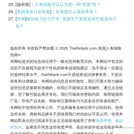
[福布斯]：
人寿保险可以认为是一种“投资”吗？
[
美国退休计划专题
]：
在美国怎么退休养老？
[
评测
]
被动收入$13万/年, 美国中产家庭如何打造退休计
划？
版权所有 未授权严禁转载 © 2025 Thelifetank.com 美国人寿保险
指南©️
本网站提供的信息由仅用于一般信息和教育目的。本网站中包含的
信息不应被视为提供个性化的财务或保险建议，也不保证一定能达
到某种结果水平。thelifetank.com不是税务或法律事务所，不提供
税务和法律建议。本网站的信息具有时效性，我们尽最大努力确保
这些信息是最新和准确的，但我们不能保证其准确性。通过点击链
接，您了解可能会离开本站。我们可能发布赞助内容、推荐链接和
广告。所有产品名称、商标和注册商标均为其各自所有者的财产。
本网站中使用的所有公司、产品和服务名称仅用于识别目的。使用
这些名称、商标和品牌并不意味着我们对此的认可及认同。使用本
网站即表示您已阅读并完全且无保留地接受了所有
免责声明、条款
和条件
。如果您不同意这些免责声明、条款和条件或这些条款和条
件的任何部分，您不得使用本网站。法律服务由Kenney & Kropff