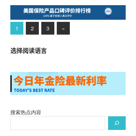
文
Next
1
2
3
»
Posts
章
选择阅读语言
导
航
搜索热点内容