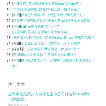
[
退休学院
]
美国退休年金保险(Annuity)优缺点？
5个关于美国保险理财的常见问题，投保必读！
[
评测
]
储蓄分红保险 Vs 指数型保险，到底哪个好？
[
家庭美元资产配置
]
高杠杆比的美元财富传承方案评测
[
评测
]
我的保单真的买“对”了吗？
[投保雷区]美国人寿保险投保攻略必读
“长期看护LTC”和“慢性疾病Chronic Illness”应该怎么选？
[评测]
子女教育金计划： 529 Plan Vs 人寿保单
[福布斯]：
人寿保险可以认为是一种“投资”吗？
[
美国退休计划专题
]：
在美国怎么退休养老？
[
评测
]
被动收入$13万/年, 美国中产家庭如何打造退休计
划？
热门文章
全球市值最高的人寿保险上市公司排名Top10榜单
（2022版）
2022-01-20 13:28:21