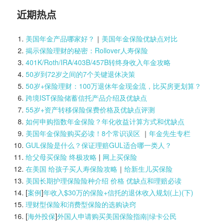
近期热点
美国年金产品哪家好？
｜
美国年金保险优缺点对比
揭示保险理财的秘密：Rollover人寿保险
401K/Roth/IRA/403B/457B转终身收入年金攻略
50岁到72岁之间的7个关键退休决策
50岁+保险理财：100万退休年金现金流，比买房更划算？
跨境IST保险储蓄信托产品介绍及优缺点
55岁+资产转移保险保费价格及优缺点评测
如何申购指数年金保险？年化收益计算方式和优缺点
美国年金保险购买必读！8个常识误区
｜
年金先生专栏
GUL保险是什么？保证理赔GUL适合哪一类人？
给父母买保险 终极攻略
|
网上买保险
在美国 给孩子买人寿保险攻略
｜
给新生儿买保险
美国长期护理保险险种介绍 价格 优缺点和理赔必读
[
案例
]
年收入$30万的保险+信托的退休收入规划(上)(
下)
理财型保险和消费型保险的选购诀窍
[
海外投保
]
外国人申请购买美国保险指南|
绿卡公民