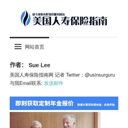
Skip
to
content
-
美
最
网站首页
专
国
业
的
作者：
Sue Lee
人
美
美国人寿保险指南网 记者 Twitter：@usinsurguru
国
与我Email联系:
发送邮件
保
寿
险
理
保
财
服
险