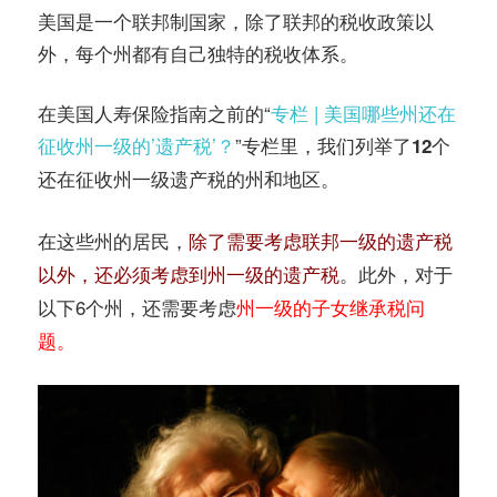
务
美国是一个联邦制国家，除了联邦的税收政策以
社
外，每个州都有自己独特的税收体系。
指
区
在美国人寿保险指南之前的“
专栏 | 美国哪些州还在
南
征收州一级的’遗产税’？
”专栏里，我们列举了
12个
还在征收州一级遗产税的州和地区。
©️
在这些州的居民，
除了需要考虑联邦一级的遗产税
。此外，对于
以外，还必须考虑到州一级的遗产税
以下6个州，还需要考虑
州一级的子女继承税问
题。