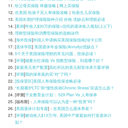
给父母买保险 终极攻略
|
网上买保险
在美国 给孩子买人寿保险攻略
｜
给新生儿买保险
美国长期护理保险险种介绍 价格 优缺点和理赔必读
[
案例
]
年收入$30万的保险+信托的退休收入规划(上)(
下)
理财型保险和消费型保险的选购诀窍
[
海外投保
]
外国人申请购买美国保险指南|
绿卡公民
[
退休学院
]
美国退休年金保险(Annuity)优缺点？
5个关于美国保险理财的常见问题，投保必读！
[
评测
]
储蓄分红保险 Vs 指数型保险，到底哪个好？
[
家庭美元资产配置
]
高杠杆比的美元财富传承方案评测
[
评测
]
我的保单真的买“对”了吗？
[投保雷区]美国人寿保险投保攻略必读
“长期看护LTC”和“慢性疾病Chronic Illness”应该怎么选？
[评测]
子女教育金计划： 529 Plan Vs 人寿保单
[福布斯]：
人寿保险可以认为是一种“投资”吗？
[
美国退休计划专题
]：
在美国怎么退休养老？
[
评测
]
被动收入$13万/年, 美国中产家庭如何打造退休计
划？