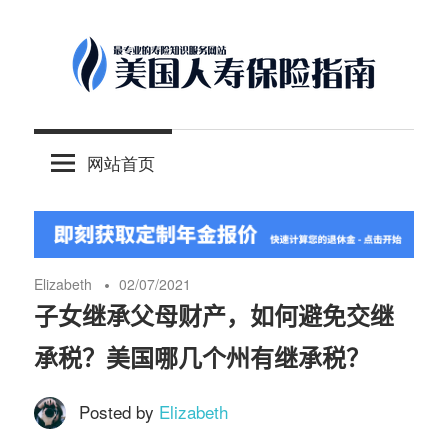
Skip
to
content
-
美
最
网站首页
专
国
业
的
人
美
国
Elizabeth
02/07/2021
保
寿
子女继承父母财产，如何避免交继
险
承税？美国哪几个州有继承税？
理
保
财
Posted by
Elizabeth
服
险