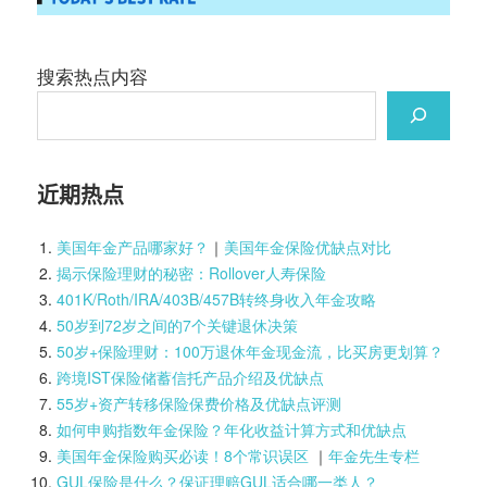
搜索热点内容
近期热点
美国年金产品哪家好？
｜
美国年金保险优缺点对比
揭示保险理财的秘密：Rollover人寿保险
401K/Roth/IRA/403B/457B转终身收入年金攻略
50岁到72岁之间的7个关键退休决策
50岁+保险理财：100万退休年金现金流，比买房更划算？
跨境IST保险储蓄信托产品介绍及优缺点
55岁+资产转移保险保费价格及优缺点评测
如何申购指数年金保险？年化收益计算方式和优缺点
美国年金保险购买必读！8个常识误区
｜
年金先生专栏
GUL保险是什么？保证理赔GUL适合哪一类人？