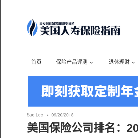
Skip
to
content
-
最
专
首页
保险产品评测
退休理财
业
的
美
国
保
险
Sue Lee
09/20/2018
理
美国保险公司排名：2018 I
财