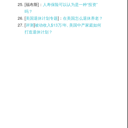
[福布斯]：
人寿保险可以认为是一种“投资”
吗？
[
美国退休计划专题
]：
在美国怎么退休养老？
[
评测
]
被动收入$13万/年, 美国中产家庭如何
打造退休计划？