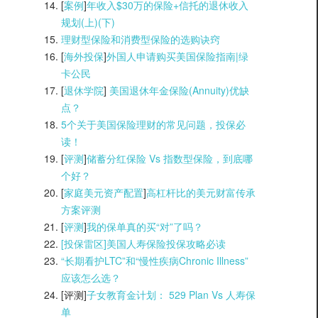
[
案例
]
年收入$30万的保险+信托的退休收入
规划(上)(
下)
理财型保险和消费型保险的选购诀窍
[
海外投保
]
外国人申请购买美国保险指南|
绿
卡公民
[
退休学院
]
美国退休年金保险(Annuity)优缺
点？
5个关于美国保险理财的常见问题，投保必
读！
[
评测
]
储蓄分红保险 Vs 指数型保险，到底哪
个好？
[
家庭美元资产配置
]
高杠杆比的美元财富传承
方案评测
[
评测
]
我的保单真的买“对”了吗？
[投保雷区]美国人寿保险投保攻略必读
“长期看护LTC”和“慢性疾病Chronic Illness”
应该怎么选？
[评测]
子女教育金计划： 529 Plan Vs 人寿保
单