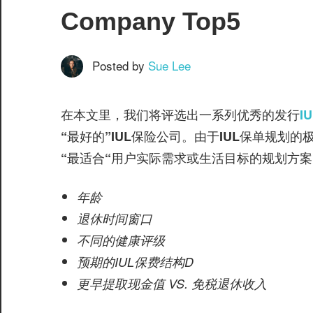
服
Company Top5
务
社
区
Posted by
Sue Lee
在本文里，我们将评选出一系列优秀的发行
I
“最好的”IUL保险公司。由于IUL保单规划
“最适合“用户实际需求或生活目标的规划方
©️
年龄
退休时间窗口
不同的健康评级
预期的IUL保费结构D
更早提取现金值 VS. 免税退休收入