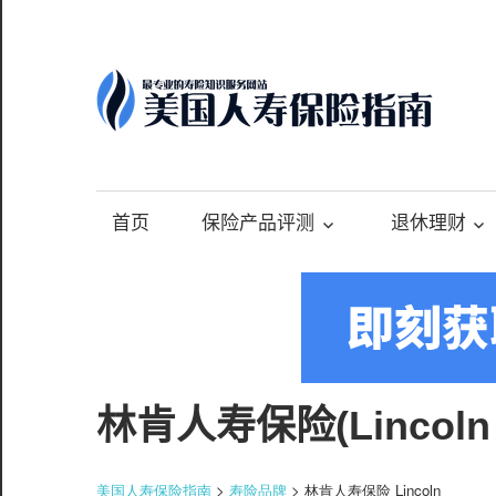
Skip
to
content
-
最
专
首页
保险产品评测
退休理财
业
的
美
国
保
险
林肯人寿保险(Lincoln
理
财
美国人寿保险指南
>
寿险品牌
> 林肯人寿保险 Lincoln