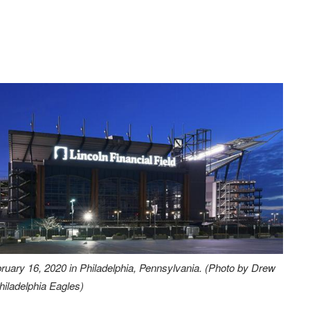
ebruary 16, 2020 in Philadelphia, Pennsylvania. (Photo by Drew
hiladelphia Eagles)