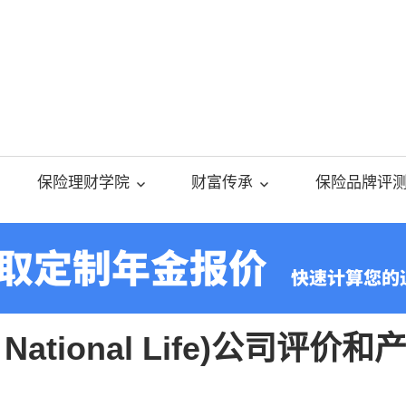
美
国
保险理财学院
财富传承
保险品牌评
人
寿
 National Life)公司评价
保