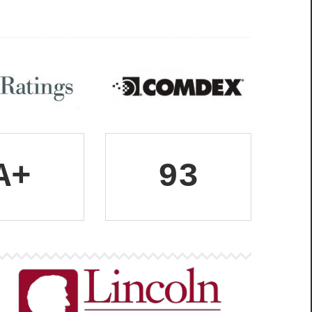
A+
93