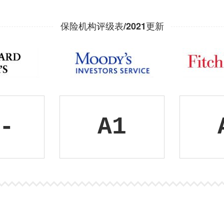
险
保险机构评级表/2021更新
指
南
-
A1