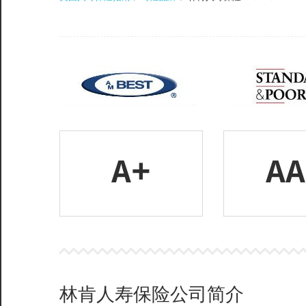
服
务
社
区
A+
AA
©️
林肯人寿保险公司简介