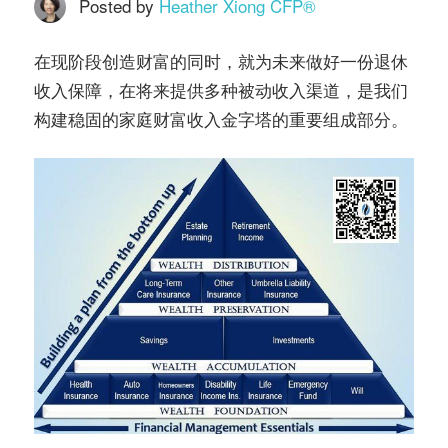
务
Posted by
Heather Xiong CFP®️
社
指
在现阶段创造财富的同时，就为未来做好一份退休
区
收入保障，在将来提供多种被动收入渠道，是我们
南
构建稳固的家庭财富收入金字塔的重要组成部分。
©️