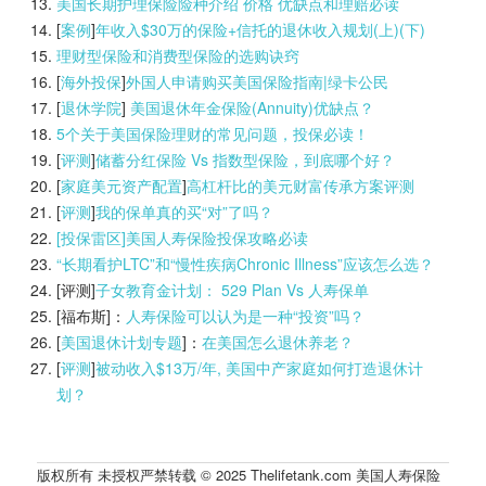
美国长期护理保险险种介绍 价格 优缺点和理赔必读
[
案例
]
年收入$30万的保险+信托的退休收入规划(上)(
下)
理财型保险和消费型保险的选购诀窍
[
海外投保
]
外国人申请购买美国保险指南|
绿卡公民
[
退休学院
]
美国退休年金保险(Annuity)优缺点？
5个关于美国保险理财的常见问题，投保必读！
[
评测
]
储蓄分红保险 Vs 指数型保险，到底哪个好？
[
家庭美元资产配置
]
高杠杆比的美元财富传承方案评测
[
评测
]
我的保单真的买“对”了吗？
[投保雷区]美国人寿保险投保攻略必读
“长期看护LTC”和“慢性疾病Chronic Illness”应该怎么选？
[评测]
子女教育金计划： 529 Plan Vs 人寿保单
[福布斯]：
人寿保险可以认为是一种“投资”吗？
[
美国退休计划专题
]：
在美国怎么退休养老？
[
评测
]
被动收入$13万/年, 美国中产家庭如何打造退休计
划？
版权所有 未授权严禁转载 © 2025 Thelifetank.com 美国人寿保险