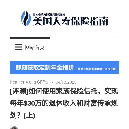
Skip
to
content
-
美
最
网站首页
专
国
业
的
人
美
国
Heather Xiong CFP®️
04/13/2020
保
寿
[评测]如何使用家族保险信托，实现
险
每年$30万的退休收入和财富传承规
理
保
财
划？(上)
服
险