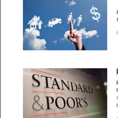
服
务
社
区
©️