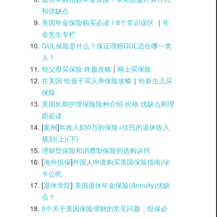
和优缺点
美国年金保险购买必读！8个常识误区
｜
年
金先生专栏
GUL保险是什么？保证理赔GUL适合哪一类
人？
给父母买保险 终极攻略
|
网上买保险
在美国 给孩子买人寿保险攻略
｜
给新生儿买
保险
美国长期护理保险险种介绍 价格 优缺点和理
赔必读
[
案例
]
年收入$30万的保险+信托的退休收入
规划(上)(
下)
理财型保险和消费型保险的选购诀窍
[
海外投保
]
外国人申请购买美国保险指南|
绿
卡公民
[
退休学院
]
美国退休年金保险(Annuity)优缺
点？
5个关于美国保险理财的常见问题，投保必