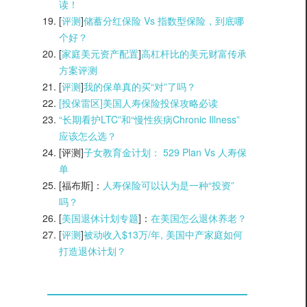
读！
[
评测
]
储蓄分红保险 Vs 指数型保险，到底哪
个好？
[
家庭美元资产配置
]
高杠杆比的美元财富传承
方案评测
[
评测
]
我的保单真的买“对”了吗？
[投保雷区]美国人寿保险投保攻略必读
“长期看护LTC”和“慢性疾病Chronic Illness”
应该怎么选？
[评测]
子女教育金计划： 529 Plan Vs 人寿保
单
[福布斯]：
人寿保险可以认为是一种“投资”
吗？
[
美国退休计划专题
]：
在美国怎么退休养老？
[
评测
]
被动收入$13万/年, 美国中产家庭如何
打造退休计划？