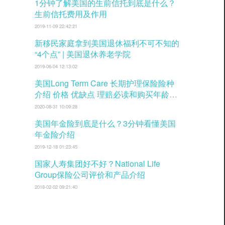
1分钟了解美国的生前信托到底是什么？
生前信托费用及作用
2019-11-09 22:42:21
新移民家庭拿到美国退休福利不可不知的
“4个点” | 美国退休养老学院
2019-06-04 12:13:02
美国Long Term Care 长期护理保险险种
介绍 价格 优缺点 理赔必读和购买年龄窗
口
2020-08-31 10:09:28
美国年金险到底是什么？3分钟看懂美国
年金险介绍
2019-12-18 01:23:45
国家人寿集团好不好？National Life
Group保险公司评价和产品介绍
2018-02-02 09:21:40