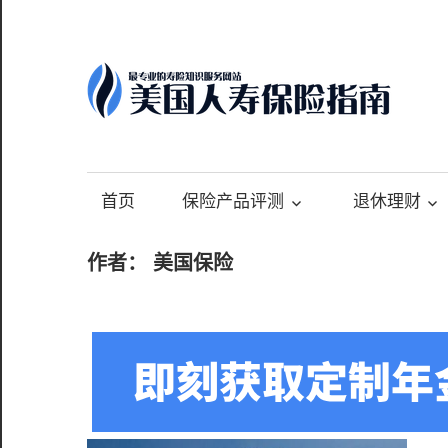
Skip
to
content
-
最
专
首页
保险产品评测
退休理财
业
的
作者：
美国保险
美
国
保
险
理
财