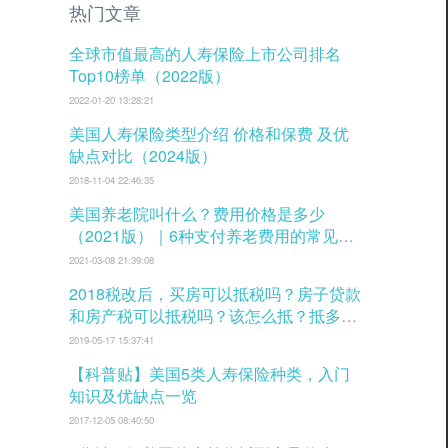
热门文章
全球市值最高的人寿保险上市公司排名
Top10榜单（2022版）
2022-01-20 13:28:21
美国人寿保险类型介绍 价格和保费 及优
缺点对比（2024版）
2018-11-04 22:46:35
美国养老院叫什么？费用价格是多少
（2021版）｜6种支付养老费用的常见方
式
2021-03-08 21:39:08
2018税改后，买房可以抵税吗？房子贷款
和房产税可以抵税吗？该怎么抵？抵多少
税？
2019-05-17 15:37:41
【科普贴】美国5类人寿保险种类，入门
知识及优缺点一览
2017-12-05 08:40:50