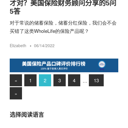
才对？美国保险财务顾问分享的5问
5答
对于常说的储蓄保险，储蓄分红保险，我们会不会
买错了这类WholeLife的保险产品呢？
Elizabeth
06/14/2022
文
Previous
«
1
2
3
4
…
13
Posts
章
Next
»
Posts
导
选择阅读语言
航