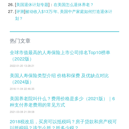
[
美国退休计划专题
]：
在美国怎么退休养老？
[
评测
]
被动收入$13万/年, 美国中产家庭如何打造退休计
划？
热门文章
全球市值最高的人寿保险上市公司排名Top10榜单
（2022版）
2022-01-20 13:28:21
美国人寿保险类型介绍 价格和保费 及优缺点对比
（2024版）
2018-11-04 22:46:35
美国养老院叫什么？费用价格是多少（2021版）｜6
种支付养老费用的常见方式
2021-03-08 21:39:08
2018税改后，买房可以抵税吗？房子贷款和房产税可
以抵税吗？该怎么抵？抵多少税？