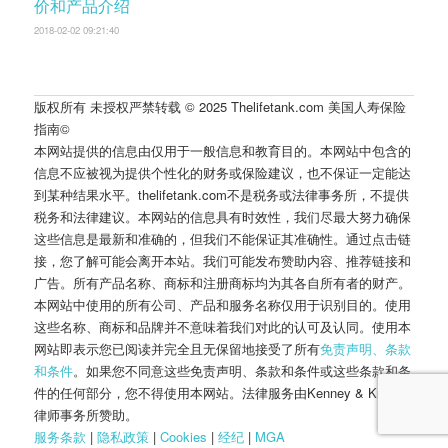
价和产品介绍
2018-02-02 09:21:40
版权所有 未授权严禁转载 © 2025 Thelifetank.com 美国人寿保险
指南©️
本网站提供的信息由仅用于一般信息和教育目的。本网站中包含的
信息不应被视为提供个性化的财务或保险建议，也不保证一定能达
到某种结果水平。thelifetank.com不是税务或法律事务所，不提供
税务和法律建议。本网站的信息具有时效性，我们尽最大努力确保
这些信息是最新和准确的，但我们不能保证其准确性。通过点击链
接，您了解可能会离开本站。我们可能发布赞助内容、推荐链接和
广告。所有产品名称、商标和注册商标均为其各自所有者的财产。
本网站中使用的所有公司、产品和服务名称仅用于识别目的。使用
这些名称、商标和品牌并不意味着我们对此的认可及认同。使用本
网站即表示您已阅读并完全且无保留地接受了所有
免责声明、条款
和条件
。如果您不同意这些免责声明、条款和条件或这些条款和条
件的任何部分，您不得使用本网站。法律服务由Kenney & Kropff
律师事务所赞助。
服务条款
|
隐私政策
|
Cookies
|
经纪
|
M
G
A