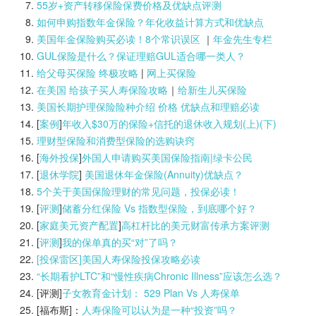
55岁+资产转移保险保费价格及优缺点评测
如何申购指数年金保险？年化收益计算方式和优缺点
美国年金保险购买必读！8个常识误区
｜
年金先生专栏
GUL保险是什么？保证理赔GUL适合哪一类人？
给父母买保险 终极攻略
|
网上买保险
在美国 给孩子买人寿保险攻略
｜
给新生儿买保险
美国长期护理保险险种介绍 价格 优缺点和理赔必读
[
案例
]
年收入$30万的保险+信托的退休收入规划(上)(
下)
理财型保险和消费型保险的选购诀窍
[
海外投保
]
外国人申请购买美国保险指南|
绿卡公民
[
退休学院
]
美国退休年金保险(Annuity)优缺点？
5个关于美国保险理财的常见问题，投保必读！
[
评测
]
储蓄分红保险 Vs 指数型保险，到底哪个好？
[
家庭美元资产配置
]
高杠杆比的美元财富传承方案评测
[
评测
]
我的保单真的买“对”了吗？
[投保雷区]美国人寿保险投保攻略必读
“长期看护LTC”和“慢性疾病Chronic Illness”应该怎么选？
[评测]
子女教育金计划： 529 Plan Vs 人寿保单
[福布斯]：
人寿保险可以认为是一种“投资”吗？