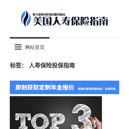
Skip
to
content
-
美
最
网站首页
专
国
业
的
标签：
人寿保险投保指南
人
美
国
保
寿
险
理
保
财
服
险