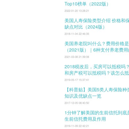
Top10榜单（2022版）
2022-01-20 13:28:21
美国人寿保险类型介绍 价格和保费 及优
缺点对比（2024版）
2018-11-04 22:46:35
美国养老院叫什么？费用价格是
（2021版）｜6种支付养老费
式
2021-03-08 21:39:08
2018税改后，买房可以抵税吗
和房产税可以抵税吗？该怎么抵
税？
2019-05-17 15:37:41
【科普贴】美国5类人寿保险种
知识及优缺点一览
2017-12-05 08:40:50
1分钟了解美国的生前信托到底
生前信托费用及作用
2019-11-09 22:42:21