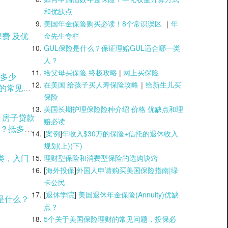
和优缺点
美国年金保险购买必读！8个常识误区
｜
年
金先生专栏
GUL保险是什么？保证理赔GUL适合哪一类
人？
给父母买保险 终极攻略
|
网上买保险
多少
在美国 给孩子买人寿保险攻略
｜
给新生儿买
用的常见方
保险
美国长期护理保险险种介绍 价格 优缺点和理
？房子贷款
赔必读
？抵多少
[
案例
]
年收入$30万的保险+信托的退休收入
规划(上)(
下)
类，入门
理财型保险和消费型保险的选购诀窍
[
海外投保
]
外国人申请购买美国保险指南|
绿
卡公民
[
退休学院
]
美国退休年金保险(Annuity)优缺
是什么？
点？
5个关于美国保险理财的常见问题，投保必