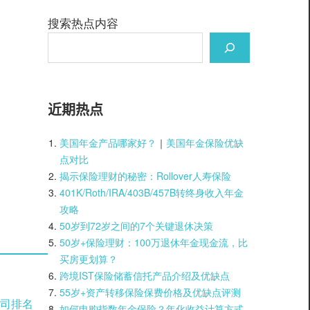
搜索热点内容
近期热点
美国年金产品哪家好？
｜
美国年金保险优缺
点对比
揭示保险理财的秘密：Rollover人寿保险
401K/Roth/IRA/403B/457B转终身收入年金
攻略
50岁到72岁之间的7个关键退休决策
50岁+保险理财：100万退休年金现金流，比
买房更划算？
跨境IST保险储蓄信托产品介绍及优缺点
55岁+资产转移保险保费价格及优缺点评测
司排名
如何申购指数年金保险？年化收益计算方式