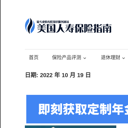
Skip
to
content
-
最
专
首页
保险产品评测
退休理财
业
的
日期:
2022 年 10 月 19 日
美
国
保
险
理
财