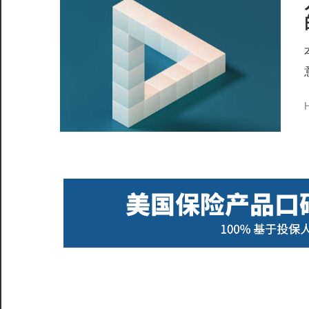
服
务
社
区
H
©️