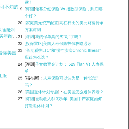
读！
可不知的
[
评测
]
储蓄分红保险 Vs 指数型保险，到底哪
个好？
[
家庭美元资产配置
]
高杠杆比的美元财富传承
理保险险种
方案评测
购买年龄窗
[
评测
]
我的保单真的买“对”了吗？
[投保雷区]美国人寿保险投保攻略必读
“长期看护LTC”和“慢性疾病Chronic Illness”
看懂美国
应该怎么选？
[评测]
子女教育金计划： 529 Plan Vs 人寿保
单
ife
[福布斯]：
人寿保险可以认为是一种“投资”
吗？
[
美国退休计划专题
]：
在美国怎么退休养老？
[
评测
]
被动收入$13万/年, 美国中产家庭如何
打造退休计划？