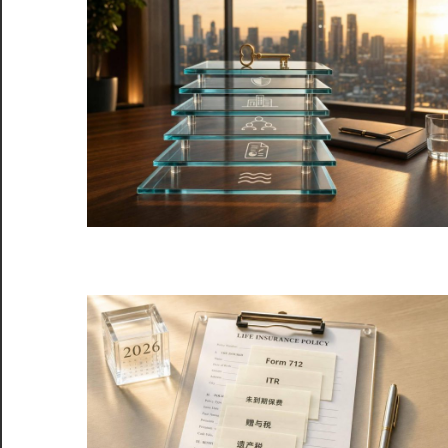
服
务
社
区
©️