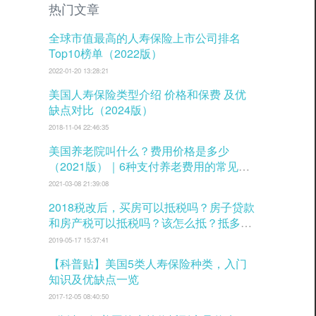
热门文章
全球市值最高的人寿保险上市公司排名
Top10榜单（2022版）
2022-01-20 13:28:21
美国人寿保险类型介绍 价格和保费 及优
缺点对比（2024版）
2018-11-04 22:46:35
美国养老院叫什么？费用价格是多少
（2021版）｜6种支付养老费用的常见方
式
2021-03-08 21:39:08
2018税改后，买房可以抵税吗？房子贷款
和房产税可以抵税吗？该怎么抵？抵多少
税？
2019-05-17 15:37:41
【科普贴】美国5类人寿保险种类，入门
知识及优缺点一览
2017-12-05 08:40:50