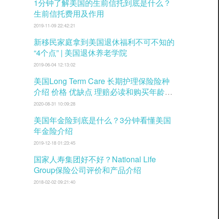
1分钟了解美国的生前信托到底是什么？
生前信托费用及作用
2019-11-09 22:42:21
新移民家庭拿到美国退休福利不可不知的
“4个点” | 美国退休养老学院
2019-06-04 12:13:02
美国Long Term Care 长期护理保险险种
介绍 价格 优缺点 理赔必读和购买年龄窗
口
2020-08-31 10:09:28
美国年金险到底是什么？3分钟看懂美国
年金险介绍
2019-12-18 01:23:45
国家人寿集团好不好？National Life
Group保险公司评价和产品介绍
2018-02-02 09:21:40