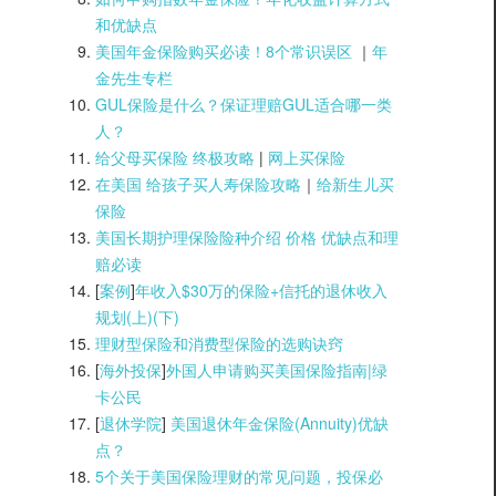
和优缺点
美国年金保险购买必读！8个常识误区
｜
年
金先生专栏
GUL保险是什么？保证理赔GUL适合哪一类
人？
给父母买保险 终极攻略
|
网上买保险
在美国 给孩子买人寿保险攻略
｜
给新生儿买
保险
美国长期护理保险险种介绍 价格 优缺点和理
赔必读
[
案例
]
年收入$30万的保险+信托的退休收入
规划(上)(
下)
理财型保险和消费型保险的选购诀窍
[
海外投保
]
外国人申请购买美国保险指南|
绿
卡公民
[
退休学院
]
美国退休年金保险(Annuity)优缺
点？
5个关于美国保险理财的常见问题，投保必