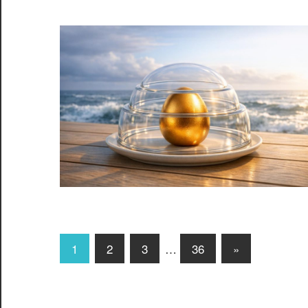
文
Next
1
2
3
…
36
»
Posts
章