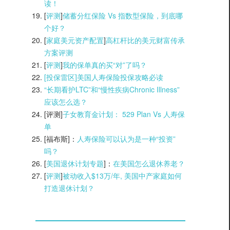
读！
[
评测
]
储蓄分红保险 Vs 指数型保险，到底哪
个好？
[
家庭美元资产配置
]
高杠杆比的美元财富传承
方案评测
[
评测
]
我的保单真的买“对”了吗？
[投保雷区]美国人寿保险投保攻略必读
“长期看护LTC”和“慢性疾病Chronic Illness”
应该怎么选？
[评测]
子女教育金计划： 529 Plan Vs 人寿保
单
[福布斯]：
人寿保险可以认为是一种“投资”
吗？
[
美国退休计划专题
]：
在美国怎么退休养老？
[
评测
]
被动收入$13万/年, 美国中产家庭如何
打造退休计划？