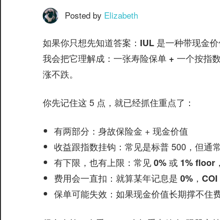
服
务
Posted by
Elizabeth
社
如果你只想先知道答案：IUL 是一种带现金
区
我会把它理解成：
一张寿险保单 + 一个按指
涨不跌。
你先记住这 5 点，就已经抓住重点了：
©️
：身故保险金 + 现金价值
有两部分
：常见是标普 500，但通
收益跟指数挂钩
：常见
有下限，也有上限
0% 或 1% floor
：就算某年记息是
，
费用会一直扣
0%
COI
：如果现金价值长期撑不住
保单可能失效