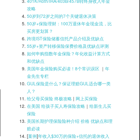
401K/Roth/IRA/403B/457B转终身收入年金
攻略
50岁到72岁之间的7个关键退休决策
50岁+保险理财：100万退休年金现金流，比
买房更划算？
跨境IST保险储蓄信托产品介绍及优缺点
55岁+资产转移保险保费价格及优缺点评测
如何申购指数年金保险？年化收益计算方式
和优缺点
美国年金保险购买必读！8个常识误区
｜
年
金先生专栏
GUL保险是什么？保证理赔GUL适合哪一类
人？
给父母买保险 终极攻略
|
网上买保险
在美国 给孩子买人寿保险攻略
｜
给新生儿买
保险
美国长期护理保险险种介绍 价格 优缺点和理
赔必读
[
案例
]
年收入$30万的保险+信托的退休收入