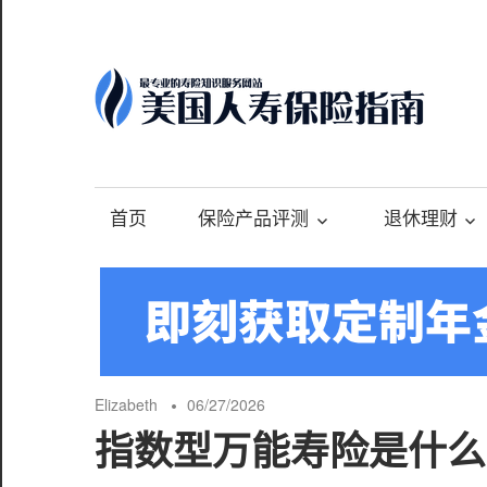
Skip
to
content
-
最
专
首页
保险产品评测
退休理财
业
的
美
国
保
险
Elizabeth
06/27/2026
理
指数型万能寿险是什么
财