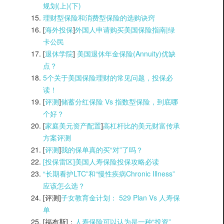
规划(上)(
下)
理财型保险和消费型保险的选购诀窍
[
海外投保
]
外国人申请购买美国保险指南|
绿
卡公民
[
退休学院
]
美国退休年金保险(Annuity)优缺
点？
5个关于美国保险理财的常见问题，投保必
读！
[
评测
]
储蓄分红保险 Vs 指数型保险，到底哪
个好？
[
家庭美元资产配置
]
高杠杆比的美元财富传承
方案评测
[
评测
]
我的保单真的买“对”了吗？
[投保雷区]美国人寿保险投保攻略必读
“长期看护LTC”和“慢性疾病Chronic Illness”
应该怎么选？
[评测]
子女教育金计划： 529 Plan Vs 人寿保
单
[福布斯]：
人寿保险可以认为是一种“投资”