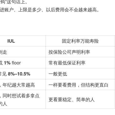
挂钩”这句话上。
进账户、上限是多少、以后费用会不会越来越高。
IUL
固定利率万能寿险
则走
按保险公司声明利率
floor
常有最低保证利率
或 1%
，常见
一般更低
8%–10.5%
，年纪越大常越高
一样要看费用，但结构更直白
，同时想试着多拿点
更看重稳定、简单的人
的人