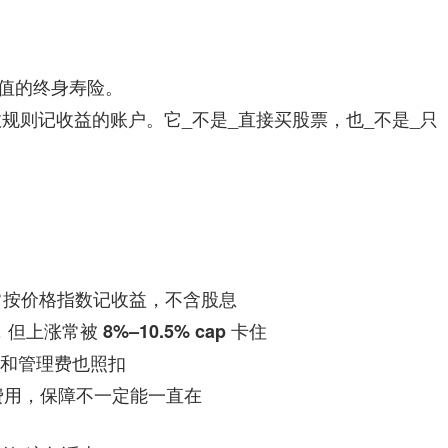
险
价值的终身寿险。
指
。它_不是_直接买股票，也_不是_只
数规则记收益的账户
南
常按
记收益，
价格指数
不含股息
，但上涨常被
卡住
8%–10.5% cap
和管理费也照扣
费用，保障不一定能一直在