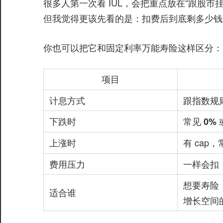
很多人第一次看 IUL，会把重点放在“跟股市
但我觉得更该先看的是：
扣费后到底剩多少钱
你也可以把它和固定利率万能寿险这样区分：
项目
计息方式
跟指数规
下跌时
常见
0% 
上涨时
有 cap
费用压力
一样会扣
想要寿险
适合谁
增长空间