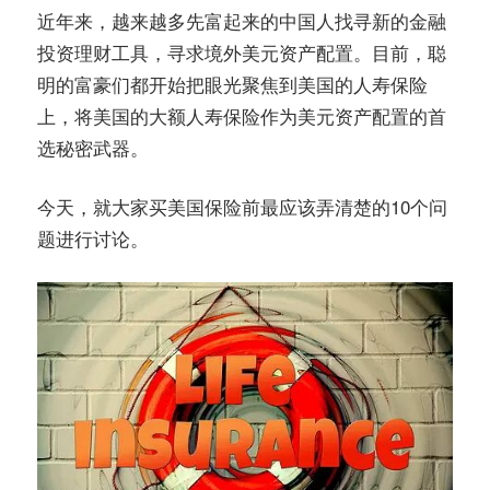
务
近年来，越来越多先富起来的中国人找寻新的金融
社
投资理财工具，寻求境外美元资产配置。目前，聪
指
区
明的富豪们都开始把眼光聚焦到美国的人寿保险
上，将美国的大额人寿保险作为美元资产配置的首
南
选秘密武器。
©️
今天，就大家买美国保险前最应该弄清楚的10个问
题进行讨论。