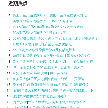
近期热点
美国年金产品哪家好？
｜
美国年金保险优缺点对比
揭示保险理财的秘密：Rollover人寿保险
401K/Roth/IRA/403B/457B转终身收入年金攻略
50岁到72岁之间的7个关键退休决策
50岁+保险理财：100万退休年金现金流，比买房更划算？
跨境IST保险储蓄信托产品介绍及优缺点
55岁+资产转移保险保费价格及优缺点评测
如何申购指数年金保险？年化收益计算方式和优缺点
美国年金保险购买必读！8个常识误区
｜
年金先生专栏
GUL保险是什么？保证理赔GUL适合哪一类人？
给父母买保险 终极攻略
|
网上买保险
在美国 给孩子买人寿保险攻略
｜
给新生儿买保险
美国长期护理保险险种介绍 价格 优缺点和理赔必读
[
案例
]
年收入$30万的保险+信托的退休收入规划(上)(
下)
理财型保险和消费型保险的选购诀窍
[
海外投保
]
外国人申请购买美国保险指南|
绿卡公民
[
退休学院
]
美国退休年金保险(Annuity)优缺点？