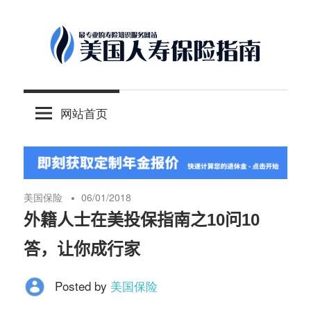
Skip
to
content
-
美
最
网站首页
专
国
业
的
人
美
国
美国保险
06/01/2018
保
寿
外籍人士在美投保指南之10问10
险
答，让你成行家
理
保
财
Posted by
美国保险
服
险