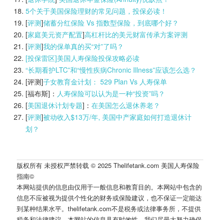
5个关于美国保险理财的常见问题，投保必读！
[
评测
]
储蓄分红保险 Vs 指数型保险，到底哪个好？
[
家庭美元资产配置
]
高杠杆比的美元财富传承方案评测
[
评测
]
我的保单真的买“对”了吗？
[投保雷区]美国人寿保险投保攻略必读
“长期看护LTC”和“慢性疾病Chronic Illness”应该怎么选？
[评测]
子女教育金计划： 529 Plan Vs 人寿保单
[福布斯]：
人寿保险可以认为是一种“投资”吗？
[
美国退休计划专题
]：
在美国怎么退休养老？
[
评测
]
被动收入$13万/年, 美国中产家庭如何打造退休计
划？
版权所有 未授权严禁转载 © 2025 Thelifetank.com 美国人寿保险
指南©️
本网站提供的信息由仅用于一般信息和教育目的。本网站中包含的
信息不应被视为提供个性化的财务或保险建议，也不保证一定能达
到某种结果水平。thelifetank.com不是税务或法律事务所，不提供
税务和法律建议。本网站的信息具有时效性，我们尽最大努力确保