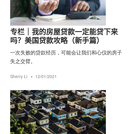
务
社
指
区
专栏｜我的房屋贷款一定能贷下来
南
吗？美国贷款攻略（新手篇）
一次失败的贷款经历，可能会让我们和心仪的房子
©️
失之交臂。
Sherry Li
12/01/2021