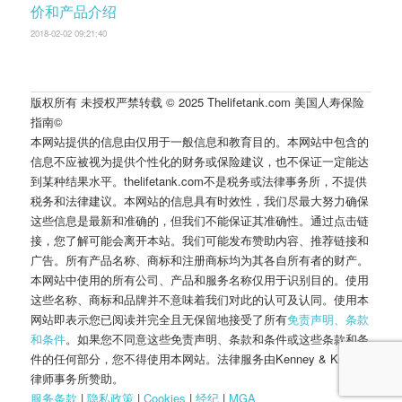
价和产品介绍
2018-02-02 09:21:40
版权所有 未授权严禁转载 © 2025 Thelifetank.com 美国人寿保险
指南©️
本网站提供的信息由仅用于一般信息和教育目的。本网站中包含的
信息不应被视为提供个性化的财务或保险建议，也不保证一定能达
到某种结果水平。thelifetank.com不是税务或法律事务所，不提供
税务和法律建议。本网站的信息具有时效性，我们尽最大努力确保
这些信息是最新和准确的，但我们不能保证其准确性。通过点击链
接，您了解可能会离开本站。我们可能发布赞助内容、推荐链接和
广告。所有产品名称、商标和注册商标均为其各自所有者的财产。
本网站中使用的所有公司、产品和服务名称仅用于识别目的。使用
这些名称、商标和品牌并不意味着我们对此的认可及认同。使用本
网站即表示您已阅读并完全且无保留地接受了所有
免责声明、条款
和条件
。如果您不同意这些免责声明、条款和条件或这些条款和条
件的任何部分，您不得使用本网站。法律服务由Kenney & Kropff
律师事务所赞助。
服务条款
|
隐私政策
|
Cookies
|
经纪
|
M
G
A