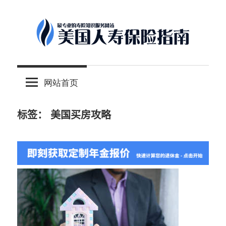
Skip
to
content
-
美
最
网站首页
专
国
业
的
标签：
美国买房攻略
人
美
国
保
寿
险
理
保
财
服
险