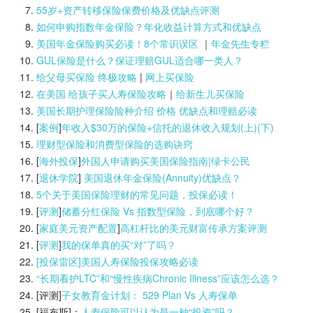
55岁+资产转移保险保费价格及优缺点评测
如何申购指数年金保险？年化收益计算方式和优缺点
美国年金保险购买必读！8个常识误区
｜
年金先生专栏
GUL保险是什么？保证理赔GUL适合哪一类人？
给父母买保险 终极攻略
|
网上买保险
在美国 给孩子买人寿保险攻略
｜
给新生儿买保险
美国长期护理保险险种介绍 价格 优缺点和理赔必读
[
案例
]
年收入$30万的保险+信托的退休收入规划(上)(
下)
理财型保险和消费型保险的选购诀窍
[
海外投保
]
外国人申请购买美国保险指南|
绿卡公民
[
退休学院
]
美国退休年金保险(Annuity)优缺点？
5个关于美国保险理财的常见问题，投保必读！
[
评测
]
储蓄分红保险 Vs 指数型保险，到底哪个好？
[
家庭美元资产配置
]
高杠杆比的美元财富传承方案评测
[
评测
]
我的保单真的买“对”了吗？
[投保雷区]美国人寿保险投保攻略必读
“长期看护LTC”和“慢性疾病Chronic Illness”应该怎么选？
[评测]
子女教育金计划： 529 Plan Vs 人寿保单
[福布斯]：
人寿保险可以认为是一种“投资”吗？