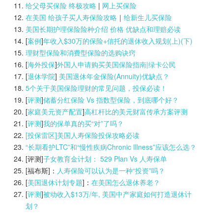
给父母买保险 终极攻略
|
网上买保险
在美国 给孩子买人寿保险攻略
｜
给新生儿买保险
美国长期护理保险险种介绍 价格 优缺点和理赔必读
[
案例
]
年收入$30万的保险+信托的退休收入规划(上)(
下)
理财型保险和消费型保险的选购诀窍
[
海外投保
]
外国人申请购买美国保险指南|
绿卡公民
[
退休学院
]
美国退休年金保险(Annuity)优缺点？
5个关于美国保险理财的常见问题，投保必读！
[
评测
]
储蓄分红保险 Vs 指数型保险，到底哪个好？
[
家庭美元资产配置
]
高杠杆比的美元财富传承方案评测
[
评测
]
我的保单真的买“对”了吗？
[投保雷区]美国人寿保险投保攻略必读
“长期看护LTC”和“慢性疾病Chronic Illness”应该怎么选？
[评测]
子女教育金计划： 529 Plan Vs 人寿保单
[福布斯]：
人寿保险可以认为是一种“投资”吗？
[
美国退休计划专题
]：
在美国怎么退休养老？
[
评测
]
被动收入$13万/年, 美国中产家庭如何打造退休计
划？