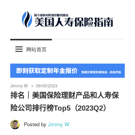
Skip
to
content
-
美
最
网站首页
专
国
业
的
人
美
国
Jimmy W
09/05/2023
保
寿
排名｜美国保险理财产品和人寿保
险
险公司排行榜Top5（2023Q2）
理
保
财
Posted by
Jimmy W
服
险