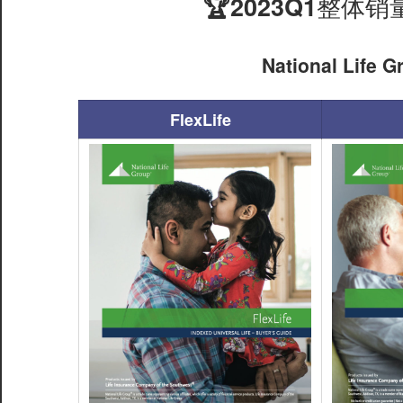
🏆2023Q1整
National Li
FlexLife