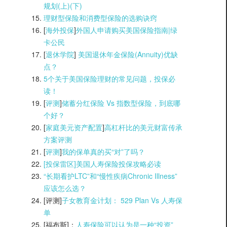
规划(上)(
下)
理财型保险和消费型保险的选购诀窍
[
海外投保
]
外国人申请购买美国保险指南|
绿
卡公民
[
退休学院
]
美国退休年金保险(Annuity)优缺
点？
5个关于美国保险理财的常见问题，投保必
读！
[
评测
]
储蓄分红保险 Vs 指数型保险，到底哪
个好？
[
家庭美元资产配置
]
高杠杆比的美元财富传承
方案评测
[
评测
]
我的保单真的买“对”了吗？
[投保雷区]美国人寿保险投保攻略必读
“长期看护LTC”和“慢性疾病Chronic Illness”
应该怎么选？
[评测]
子女教育金计划： 529 Plan Vs 人寿保
单
[福布斯]：
人寿保险可以认为是一种“投资”