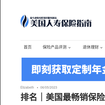
Skip
to
content
-
最
专
首页
保险产品评测
退休理财
业
的
美
国
保
险
Elizabeth
06/05/2023
理
排名｜美国最畅销保险
财