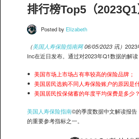
服
排行榜Top5（2023Q
务
社
区
Posted by
Elizabeth
20
（
美国人寿保险指南网
06/05/2023 讯）
Inc在近日发布。通过对2023年Q1数据的
美国市场上市场占有率较高的保险品牌；
©️
美国居民选购不同人寿保险账户的原因是
美国居民投保储蓄的年度平均保费是多少
美国人寿保险指南
©️的季度数据中文解读报
的重要参考指标之一。