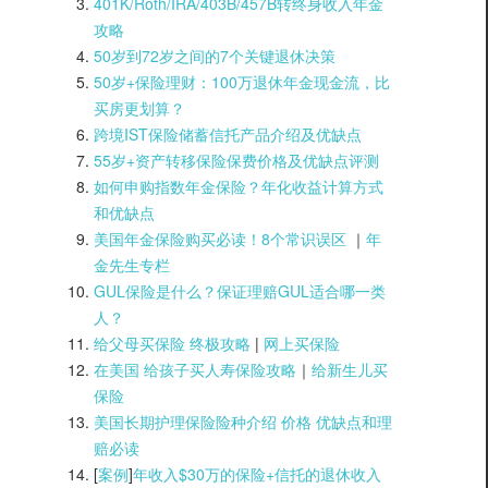
401K/Roth/IRA/403B/457B转终身收入年金
攻略
50岁到72岁之间的7个关键退休决策
50岁+保险理财：100万退休年金现金流，比
买房更划算？
跨境IST保险储蓄信托产品介绍及优缺点
55岁+资产转移保险保费价格及优缺点评测
如何申购指数年金保险？年化收益计算方式
和优缺点
美国年金保险购买必读！8个常识误区
｜
年
金先生专栏
GUL保险是什么？保证理赔GUL适合哪一类
人？
给父母买保险 终极攻略
|
网上买保险
在美国 给孩子买人寿保险攻略
｜
给新生儿买
保险
美国长期护理保险险种介绍 价格 优缺点和理
赔必读
[
案例
]
年收入$30万的保险+信托的退休收入