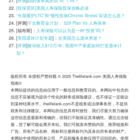
[
评测
]
我的保单真的买“对”了吗？
[投保雷区]美国人寿保险投保攻略必读
“长期看护LTC”和“慢性疾病Chronic Illness”应该怎么选？
[评测]
子女教育金计划： 529 Plan Vs 人寿保单
[福布斯]：
人寿保险可以认为是一种“投资”吗？
[
美国退休计划专题
]：
在美国怎么退休养老？
[
评测
]
被动收入$13万/年, 美国中产家庭如何打造退休计
划？
版权所有 未授权严禁转载 © 2025 Thelifetank.com 美国人寿保险
指南©️
本网站提供的信息由仅用于一般信息和教育目的。本网站中包含的
信息不应被视为提供个性化的财务或保险建议，也不保证一定能达
到某种结果水平。thelifetank.com不是税务或法律事务所，不提供
税务和法律建议。本网站的信息具有时效性，我们尽最大努力确保
这些信息是最新和准确的，但我们不能保证其准确性。通过点击链
接，您了解可能会离开本站。我们可能发布赞助内容、推荐链接和
广告。所有产品名称、商标和注册商标均为其各自所有者的财产。
本网站中使用的所有公司、产品和服务名称仅用于识别目的。使用