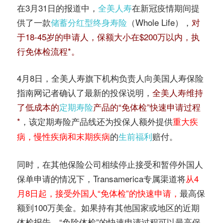
在3月31日的报道中，
全美人寿
在新冠疫情期间提
供了一款
储蓄分红型终身寿险
（Whole Life），
对
于18-45岁的申请人，保额大小在$200万以内，执
行免体检流程*。
4月8日，全美人寿旗下机构负责人向美国人寿保险
指南网记者确认了最新的投保说明，
全美人寿维持
了低成本的
定期寿险
产品的“免体检”快速申请过程
*
，该定期寿险产品线还为投保人额外提供
重大疾
的
生前福利
赔付。
病，慢性疾病和末期疾病
同时，在其他保险公司相续停止接受和暂停外国人
保单申请的情况下，Transamerica专属渠道将
从4
月8日起，接受外国人“免体检”的快速申请，
最高保
额到100万美金。如果持有其他国家或地区的近期
体检报告，“免除体检”的快速申请过程可以最高保