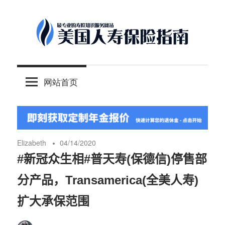
Skip
to
content
-
美
最
网站首页
专
国
业
的
人
美
国
Elizabeth
04/14/2020
保
寿
#新冠众生相#普天寿(保德信)停售部
险
分产品，Transamerica(全美人寿)
理
保
财
扩大承保范围
服
险