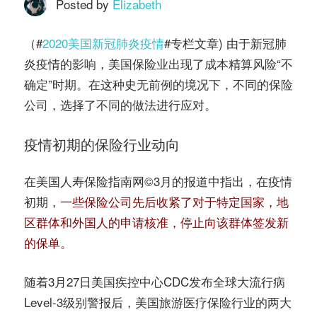
务
Posted by
Elizabeth
社
指
（#
2020美国新冠肺炎疫情
#专栏文章) 由于新冠肺
区
炎疫情的影响，美国保险业出现了成本精算风险“不
南
确定”时期。在这种史无前例的境况下，不同的保险
公司，选择了不同的做法进行应对。
©️
疫情初期的保险行业动向
在美国人寿保险指南网©️3月的报道中指出，在疫情
初期，
一些保险公司先后收紧了对于特定国家，地
区群体和外国人的申请核准，停止向该群体签发新
的保单。
随着3月27日美国疾控中心CDC发布全球大流行病
Level-3级别警报后，美国旅游医疗保险行业的两大