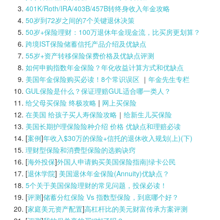
401K/Roth/IRA/403B/457B转终身收入年金攻略
50岁到72岁之间的7个关键退休决策
50岁+保险理财：100万退休年金现金流，比买房更划算？
跨境IST保险储蓄信托产品介绍及优缺点
55岁+资产转移保险保费价格及优缺点评测
如何申购指数年金保险？年化收益计算方式和优缺点
美国年金保险购买必读！8个常识误区
｜
年金先生专栏
GUL保险是什么？保证理赔GUL适合哪一类人？
给父母买保险 终极攻略
|
网上买保险
在美国 给孩子买人寿保险攻略
｜
给新生儿买保险
美国长期护理保险险种介绍 价格 优缺点和理赔必读
[
案例
]
年收入$30万的保险+信托的退休收入规划(上)(
下)
理财型保险和消费型保险的选购诀窍
[
海外投保
]
外国人申请购买美国保险指南|
绿卡公民
[
退休学院
]
美国退休年金保险(Annuity)优缺点？
5个关于美国保险理财的常见问题，投保必读！
[
评测
]
储蓄分红保险 Vs 指数型保险，到底哪个好？
[
家庭美元资产配置
]
高杠杆比的美元财富传承方案评测