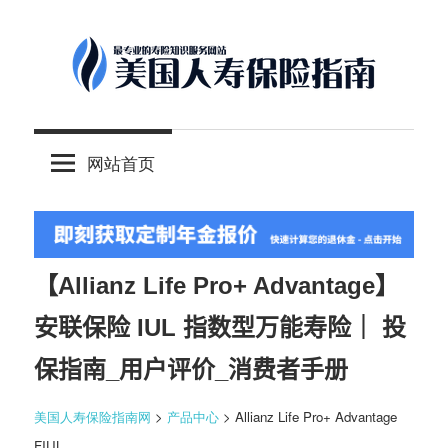
Skip
to
content
-
美
最
网站首页
专
国
业
的
人
美
国
【Allianz Life Pro+ Advantage】
保
寿
安联保险 IUL 指数型万能寿险｜ 投
险
理
保指南_用户评价_消费者手册
保
财
美国人寿保险指南网
>
产品中心
> Allianz Life Pro+ Advantage
服
险
FIUL