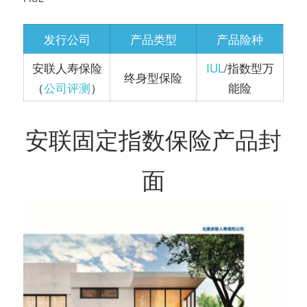
务
社
指
发行公司
产品类型
产品险种
区
安联人寿保险
IUL
/指数型万
南
终身型保险
（
公司评测
）
能险
©️
安联固定指数保险产品封
面