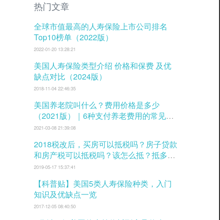
热门文章
全球市值最高的人寿保险上市公司排名
Top10榜单（2022版）
2022-01-20 13:28:21
美国人寿保险类型介绍 价格和保费 及优
缺点对比（2024版）
2018-11-04 22:46:35
美国养老院叫什么？费用价格是多少
（2021版）｜6种支付养老费用的常见方
式
2021-03-08 21:39:08
2018税改后，买房可以抵税吗？房子贷款
和房产税可以抵税吗？该怎么抵？抵多少
税？
2019-05-17 15:37:41
【科普贴】美国5类人寿保险种类，入门
知识及优缺点一览
2017-12-05 08:40:50