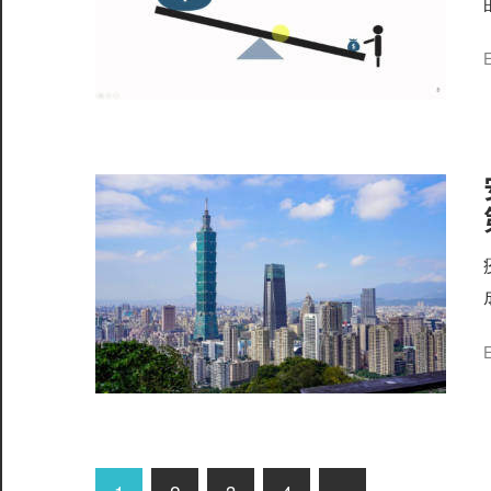
E
E
文
Next