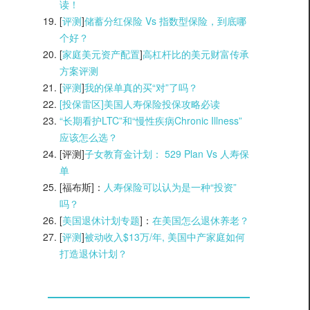
读！
[
评测
]
储蓄分红保险 Vs 指数型保险，到底哪
个好？
[
家庭美元资产配置
]
高杠杆比的美元财富传承
方案评测
[
评测
]
我的保单真的买“对”了吗？
[投保雷区]美国人寿保险投保攻略必读
“长期看护LTC”和“慢性疾病Chronic Illness”
应该怎么选？
[评测]
子女教育金计划： 529 Plan Vs 人寿保
单
[福布斯]：
人寿保险可以认为是一种“投资”
吗？
[
美国退休计划专题
]：
在美国怎么退休养老？
[
评测
]
被动收入$13万/年, 美国中产家庭如何
打造退休计划？