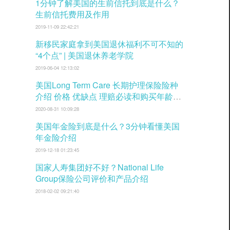
1分钟了解美国的生前信托到底是什么？
生前信托费用及作用
2019-11-09 22:42:21
新移民家庭拿到美国退休福利不可不知的
“4个点” | 美国退休养老学院
2019-06-04 12:13:02
美国Long Term Care 长期护理保险险种
介绍 价格 优缺点 理赔必读和购买年龄窗
口
2020-08-31 10:09:28
美国年金险到底是什么？3分钟看懂美国
年金险介绍
2019-12-18 01:23:45
国家人寿集团好不好？National Life
Group保险公司评价和产品介绍
2018-02-02 09:21:40