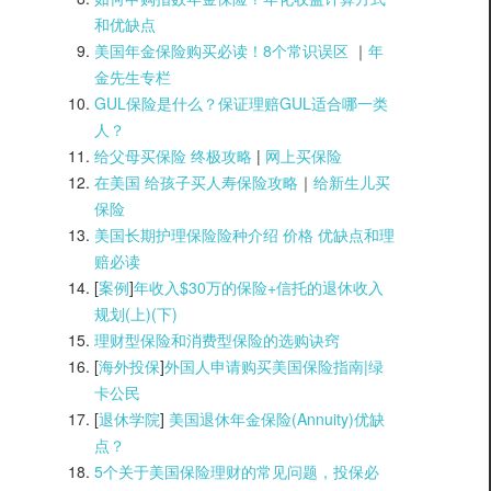
和优缺点
美国年金保险购买必读！8个常识误区
｜
年
金先生专栏
GUL保险是什么？保证理赔GUL适合哪一类
人？
给父母买保险 终极攻略
|
网上买保险
在美国 给孩子买人寿保险攻略
｜
给新生儿买
保险
美国长期护理保险险种介绍 价格 优缺点和理
赔必读
[
案例
]
年收入$30万的保险+信托的退休收入
规划(上)(
下)
理财型保险和消费型保险的选购诀窍
[
海外投保
]
外国人申请购买美国保险指南|
绿
卡公民
[
退休学院
]
美国退休年金保险(Annuity)优缺
点？
5个关于美国保险理财的常见问题，投保必