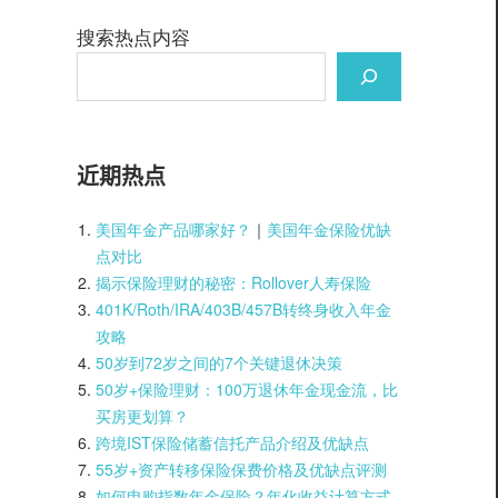
搜索热点内容
近期热点
美国年金产品哪家好？
｜
美国年金保险优缺
点对比
揭示保险理财的秘密：Rollover人寿保险
401K/Roth/IRA/403B/457B转终身收入年金
攻略
50岁到72岁之间的7个关键退休决策
50岁+保险理财：100万退休年金现金流，比
买房更划算？
跨境IST保险储蓄信托产品介绍及优缺点
55岁+资产转移保险保费价格及优缺点评测
如何申购指数年金保险？年化收益计算方式