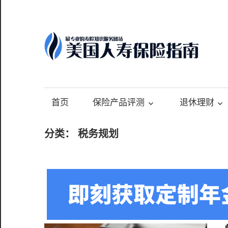
Skip
to
content
-
最
专
首页
保险产品评测
退休理财
业
的
分类：
税务规划
美
国
保
险
理
财