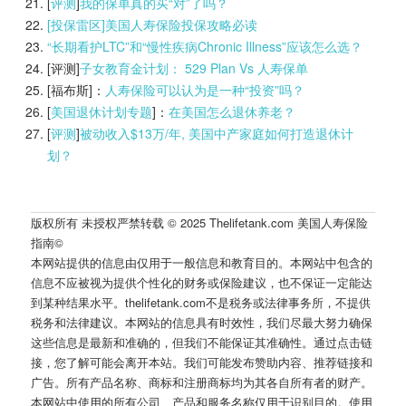
[
评测
]
我的保单真的买“对”了吗？
[投保雷区]美国人寿保险投保攻略必读
“长期看护LTC”和“慢性疾病Chronic Illness”应该怎么选？
[评测]
子女教育金计划： 529 Plan Vs 人寿保单
[福布斯]：
人寿保险可以认为是一种“投资”吗？
[
美国退休计划专题
]：
在美国怎么退休养老？
[
评测
]
被动收入$13万/年, 美国中产家庭如何打造退休计
划？
版权所有 未授权严禁转载 © 2025 Thelifetank.com 美国人寿保险
指南©️
本网站提供的信息由仅用于一般信息和教育目的。本网站中包含的
信息不应被视为提供个性化的财务或保险建议，也不保证一定能达
到某种结果水平。thelifetank.com不是税务或法律事务所，不提供
税务和法律建议。本网站的信息具有时效性，我们尽最大努力确保
这些信息是最新和准确的，但我们不能保证其准确性。通过点击链
接，您了解可能会离开本站。我们可能发布赞助内容、推荐链接和
广告。所有产品名称、商标和注册商标均为其各自所有者的财产。
本网站中使用的所有公司、产品和服务名称仅用于识别目的。使用