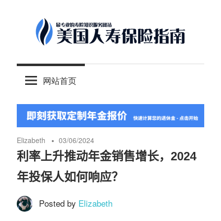
Skip
to
content
-
美
最
网站首页
专
国
业
的
人
美
国
Elizabeth
03/06/2024
保
寿
利率上升推动年金销售增长，2024
险
年投保人如何响应？
理
保
财
Posted by
Elizabeth
服
险