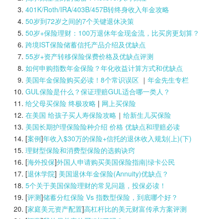
401K/Roth/IRA/403B/457B转终身收入年金攻略
50岁到72岁之间的7个关键退休决策
50岁+保险理财：100万退休年金现金流，比买房更划算？
跨境IST保险储蓄信托产品介绍及优缺点
55岁+资产转移保险保费价格及优缺点评测
如何申购指数年金保险？年化收益计算方式和优缺点
美国年金保险购买必读！8个常识误区
｜
年金先生专栏
GUL保险是什么？保证理赔GUL适合哪一类人？
给父母买保险 终极攻略
|
网上买保险
在美国 给孩子买人寿保险攻略
｜
给新生儿买保险
美国长期护理保险险种介绍 价格 优缺点和理赔必读
[
案例
]
年收入$30万的保险+信托的退休收入规划(上)(
下)
理财型保险和消费型保险的选购诀窍
[
海外投保
]
外国人申请购买美国保险指南|
绿卡公民
[
退休学院
]
美国退休年金保险(Annuity)优缺点？
5个关于美国保险理财的常见问题，投保必读！
[
评测
]
储蓄分红保险 Vs 指数型保险，到底哪个好？
[
家庭美元资产配置
]
高杠杆比的美元财富传承方案评测