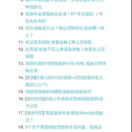
和优缺点
美国年金保险购买必读！8个常识误区
｜
年
金先生专栏
GUL保险是什么？保证理赔GUL适合哪一类
人？
给父母买保险 终极攻略
|
网上买保险
在美国 给孩子买人寿保险攻略
｜
给新生儿买
保险
美国长期护理保险险种介绍 价格 优缺点和理
赔必读
[
案例
]
年收入$30万的保险+信托的退休收入
规划(上)(
下)
理财型保险和消费型保险的选购诀窍
[
海外投保
]
外国人申请购买美国保险指南|
绿
卡公民
[
退休学院
]
美国退休年金保险(Annuity)优缺
点？
5个关于美国保险理财的常见问题，投保必