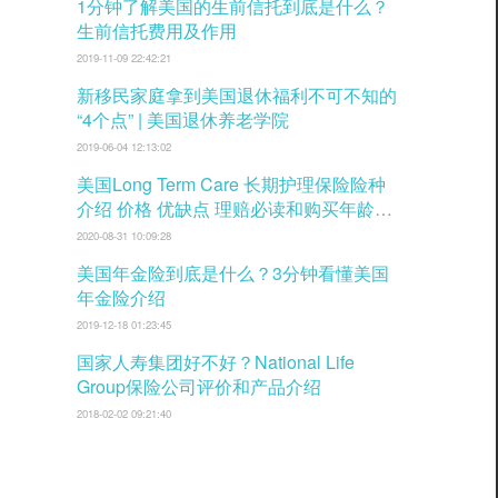
1分钟了解美国的生前信托到底是什么？
生前信托费用及作用
2019-11-09 22:42:21
新移民家庭拿到美国退休福利不可不知的
“4个点” | 美国退休养老学院
2019-06-04 12:13:02
美国Long Term Care 长期护理保险险种
介绍 价格 优缺点 理赔必读和购买年龄窗
口
2020-08-31 10:09:28
美国年金险到底是什么？3分钟看懂美国
年金险介绍
2019-12-18 01:23:45
国家人寿集团好不好？National Life
Group保险公司评价和产品介绍
2018-02-02 09:21:40