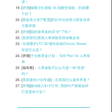
读！
[
评测
]
储蓄分红保险 Vs 指数型保险，到底哪
个好？
[
家庭美元资产配置
]
高杠杆比的美元财富传承
方案评测
[
评测
]
我的保单真的买“对”了吗？
[投保雷区]美国人寿保险投保攻略必读
“长期看护LTC”和“慢性疾病Chronic Illness”
应该怎么选？
[评测]
子女教育金计划： 529 Plan Vs 人寿保
单
[福布斯]：
人寿保险可以认为是一种“投资”
吗？
[
美国退休计划专题
]：
在美国怎么退休养老？
[
评测
]
被动收入$13万/年, 美国中产家庭如何
打造退休计划？