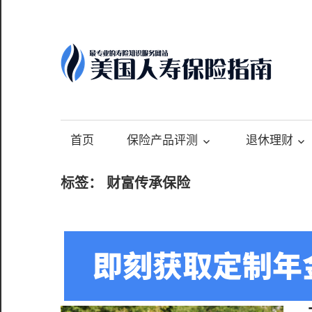
Skip
to
content
-
最
专
首页
保险产品评测
退休理财
业
的
标签：
财富传承保险
美
国
保
险
理
财