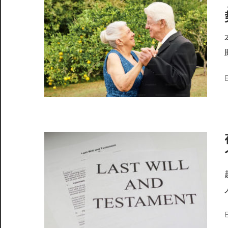
服
务
社
区
E
©️
E