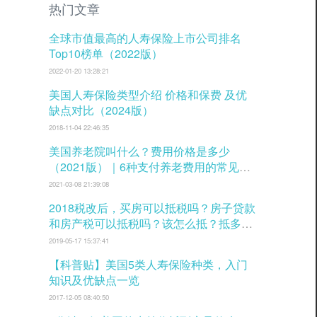
热门文章
全球市值最高的人寿保险上市公司排名
Top10榜单（2022版）
2022-01-20 13:28:21
美国人寿保险类型介绍 价格和保费 及优
缺点对比（2024版）
2018-11-04 22:46:35
美国养老院叫什么？费用价格是多少
（2021版）｜6种支付养老费用的常见方
式
2021-03-08 21:39:08
2018税改后，买房可以抵税吗？房子贷款
和房产税可以抵税吗？该怎么抵？抵多少
税？
2019-05-17 15:37:41
【科普贴】美国5类人寿保险种类，入门
知识及优缺点一览
2017-12-05 08:40:50