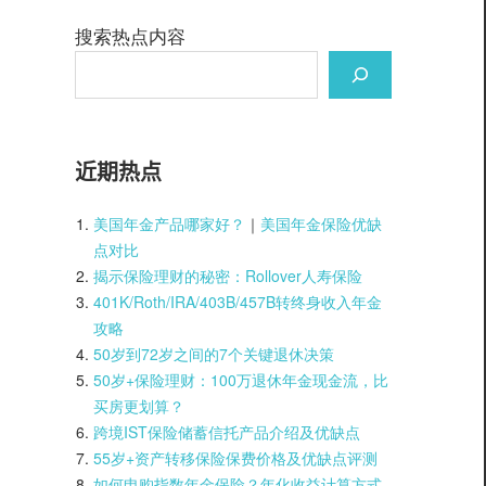
搜索热点内容
近期热点
美国年金产品哪家好？
｜
美国年金保险优缺
点对比
揭示保险理财的秘密：Rollover人寿保险
401K/Roth/IRA/403B/457B转终身收入年金
攻略
50岁到72岁之间的7个关键退休决策
50岁+保险理财：100万退休年金现金流，比
买房更划算？
跨境IST保险储蓄信托产品介绍及优缺点
55岁+资产转移保险保费价格及优缺点评测
如何申购指数年金保险？年化收益计算方式