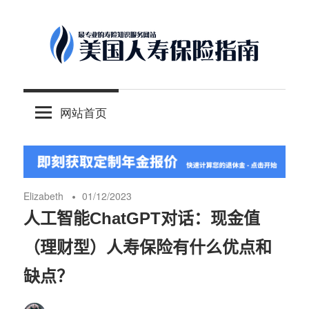
Skip
to
content
-
美
最
网站首页
专
国
业
的
人
美
国
Elizabeth
01/12/2023
保
寿
人工智能ChatGPT对话：现金值
险
（理财型）人寿保险有什么优点和
理
保
财
缺点？
服
险