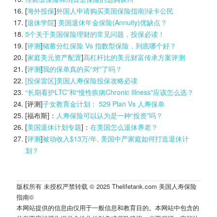
[
海外投保
]
外国人申请购买美国保险指南|
绿卡公民
[
退休学院
]
美国退休年金保险(Annuity)优缺点？
5个关于美国保险理财的常见问题，投保必读！
[
评测
]
储蓄分红保险 Vs 指数型保险，到底哪个好？
[
家庭美元资产配置
]
高杠杆比的美元财富传承方案评测
[
评测
]
我的保单真的买“对”了吗？
[投保雷区]美国人寿保险投保攻略必读
“长期看护LTC”和“慢性疾病Chronic Illness”应该怎么选？
[评测]
子女教育金计划： 529 Plan Vs 人寿保单
[福布斯]：
人寿保险可以认为是一种“投资”吗？
[
美国退休计划专题
]：
在美国怎么退休养老？
[
评测
]
被动收入$13万/年, 美国中产家庭如何打造退休计
划？
版权所有 未授权严禁转载 © 2025 Thelifetank.com 美国人寿保险
指南©️
本网站提供的信息由仅用于一般信息和教育目的。本网站中包含的