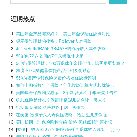
近期热点
美国年金产品哪家好？
｜
美国年金保险优缺点对比
揭示保险理财的秘密：Rollover人寿保险
401K/Roth/IRA/403B/457B转终身收入年金攻略
50岁到72岁之间的7个关键退休决策
50岁+保险理财：100万退休年金现金流，比买房更划算？
跨境IST保险储蓄信托产品介绍及优缺点
55岁+资产转移保险保费价格及优缺点评测
如何申购指数年金保险？年化收益计算方式和优缺点
美国年金保险购买必读！8个常识误区
｜
年金先生专栏
GUL保险是什么？保证理赔GUL适合哪一类人？
给父母买保险 终极攻略
|
网上买保险
在美国 给孩子买人寿保险攻略
｜
给新生儿买保险
美国长期护理保险险种介绍 价格 优缺点和理赔必读
[
案例
]
年收入$30万的保险+信托的退休收入规划(上)(
下)
理财型保险和消费型保险的选购诀窍