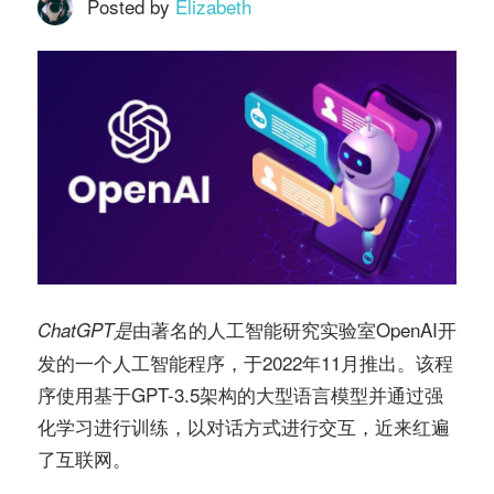
务
Posted by
Elizabeth
社
指
区
南
©️
由著名的人工智能研究实验室OpenAI开
ChatGPT是
发的一个人工智能程序，于2022年11月推出。该程
序使用基于GPT-3.5架构的大型语言模型并通过强
化学习进行训练，以对话方式进行交互，近来红遍
了互联网。