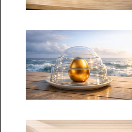
服
务
社
区
©️