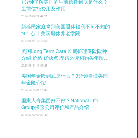
1分钟了解美国的生前信托到底是什么？
生前信托费用及作用
2019-11-09 22:42:21
新移民家庭拿到美国退休福利不可不知的
“4个点” | 美国退休养老学院
2019-06-04 12:13:02
美国Long Term Care 长期护理保险险种
介绍 价格 优缺点 理赔必读和购买年龄窗
口
2020-08-31 10:09:28
美国年金险到底是什么？3分钟看懂美国
年金险介绍
2019-12-18 01:23:45
国家人寿集团好不好？National Life
Group保险公司评价和产品介绍
2018-02-02 09:21:40