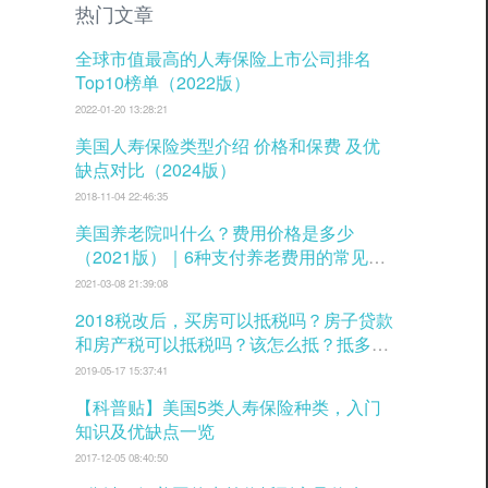
热门文章
全球市值最高的人寿保险上市公司排名
Top10榜单（2022版）
2022-01-20 13:28:21
美国人寿保险类型介绍 价格和保费 及优
缺点对比（2024版）
2018-11-04 22:46:35
美国养老院叫什么？费用价格是多少
（2021版）｜6种支付养老费用的常见方
式
2021-03-08 21:39:08
2018税改后，买房可以抵税吗？房子贷款
和房产税可以抵税吗？该怎么抵？抵多少
税？
2019-05-17 15:37:41
【科普贴】美国5类人寿保险种类，入门
知识及优缺点一览
2017-12-05 08:40:50