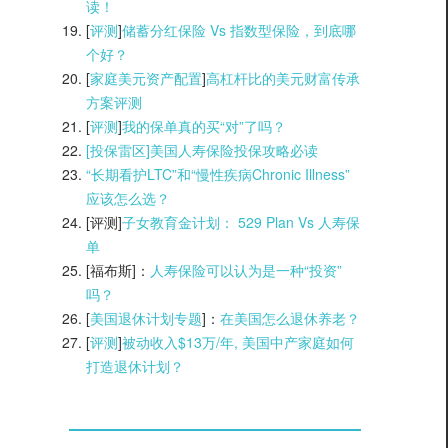
读！
[
评测
]
储蓄分红保险 Vs 指数型保险，到底哪
个好？
[
家庭美元资产配置
]
高杠杆比的美元财富传承
方案评测
[
评测
]
我的保单真的买“对”了吗？
[投保雷区]美国人寿保险投保攻略必读
“长期看护LTC”和“慢性疾病Chronic Illness”
应该怎么选？
[评测]
子女教育金计划： 529 Plan Vs 人寿保
单
[福布斯]：
人寿保险可以认为是一种“投资”
吗？
[
美国退休计划专题
]：
在美国怎么退休养老？
[
评测
]
被动收入$13万/年, 美国中产家庭如何
打造退休计划？