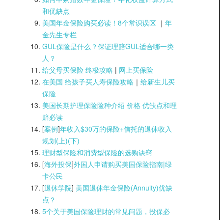
和优缺点
美国年金保险购买必读！8个常识误区
｜
年
金先生专栏
GUL保险是什么？保证理赔GUL适合哪一类
人？
给父母买保险 终极攻略
|
网上买保险
在美国 给孩子买人寿保险攻略
｜
给新生儿买
保险
美国长期护理保险险种介绍 价格 优缺点和理
赔必读
[
案例
]
年收入$30万的保险+信托的退休收入
规划(上)(
下)
理财型保险和消费型保险的选购诀窍
[
海外投保
]
外国人申请购买美国保险指南|
绿
卡公民
[
退休学院
]
美国退休年金保险(Annuity)优缺
点？
5个关于美国保险理财的常见问题，投保必