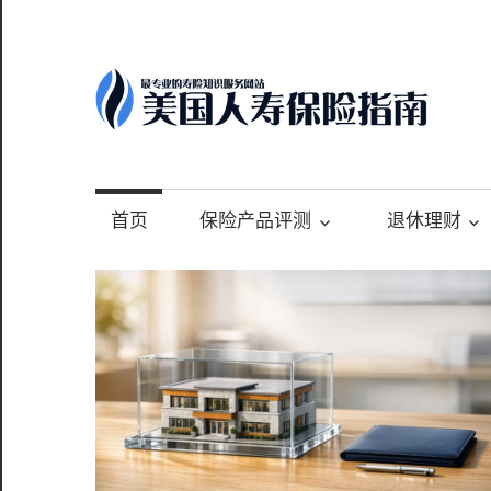
Skip
to
content
-
最
专
首页
保险产品评测
退休理财
业
的
美
国
保
险
理
财