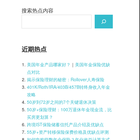
搜索热点内容
近期热点
美国年金产品哪家好？
｜
美国年金保险优缺
点对比
揭示保险理财的秘密：Rollover人寿保险
401K/Roth/IRA/403B/457B转终身收入年金
攻略
50岁到72岁之间的7个关键退休决策
50岁+保险理财：100万退休年金现金流，比
买房更划算？
跨境IST保险储蓄信托产品介绍及优缺点
55岁+资产转移保险保费价格及优缺点评测
如何申购指数年金保险？年化收益计算方式