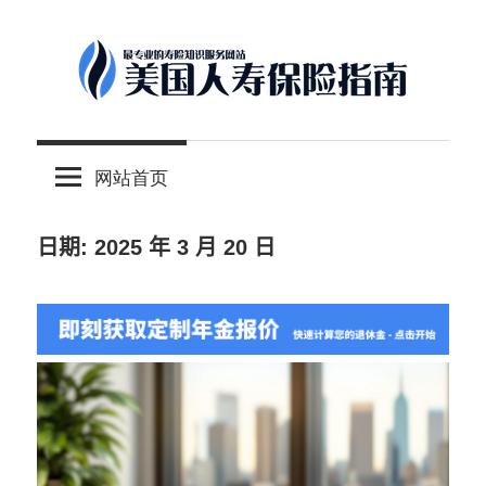
Skip
to
content
-
美
最
网站首页
专
国
业
的
日期:
2025 年 3 月 20 日
人
美
国
保
寿
险
理
保
财
服
险