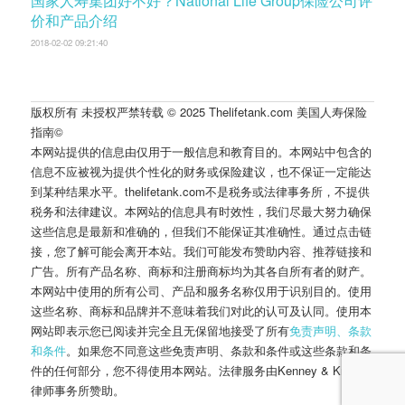
国家人寿集团好不好？National Life Group保险公司评
价和产品介绍
2018-02-02 09:21:40
版权所有 未授权严禁转载 © 2025 Thelifetank.com 美国人寿保险
指南©️
本网站提供的信息由仅用于一般信息和教育目的。本网站中包含的
信息不应被视为提供个性化的财务或保险建议，也不保证一定能达
到某种结果水平。thelifetank.com不是税务或法律事务所，不提供
税务和法律建议。本网站的信息具有时效性，我们尽最大努力确保
这些信息是最新和准确的，但我们不能保证其准确性。通过点击链
接，您了解可能会离开本站。我们可能发布赞助内容、推荐链接和
广告。所有产品名称、商标和注册商标均为其各自所有者的财产。
本网站中使用的所有公司、产品和服务名称仅用于识别目的。使用
这些名称、商标和品牌并不意味着我们对此的认可及认同。使用本
网站即表示您已阅读并完全且无保留地接受了所有
免责声明、条款
和条件
。如果您不同意这些免责声明、条款和条件或这些条款和条
件的任何部分，您不得使用本网站。法律服务由Kenney & Kropff
律师事务所赞助。