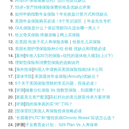
55岁+资产转移保险保费价格及优缺点评测
如何申购指数年金保险？年化收益计算方式和优缺点
美国年金保险购买必读！8个常识误区
｜
年金先生专栏
GUL保险是什么？保证理赔GUL适合哪一类人？
给父母买保险 终极攻略
|
网上买保险
在美国 给孩子买人寿保险攻略
｜
给新生儿买保险
美国长期护理保险险种介绍 价格 优缺点和理赔必读
[
案例
]
年收入$30万的保险+信托的退休收入规划(上)(
下)
理财型保险和消费型保险的选购诀窍
[
海外投保
]
外国人申请购买美国保险指南|
绿卡公民
[
退休学院
]
美国退休年金保险(Annuity)优缺点？
5个关于美国保险理财的常见问题，投保必读！
[
评测
]
储蓄分红保险 Vs 指数型保险，到底哪个好？
[
家庭美元资产配置
]
高杠杆比的美元财富传承方案评测
[
评测
]
我的保单真的买“对”了吗？
[投保雷区]美国人寿保险投保攻略必读
“长期看护LTC”和“慢性疾病Chronic Illness”应该怎么选？
[评测]
子女教育金计划： 529 Plan Vs 人寿保单