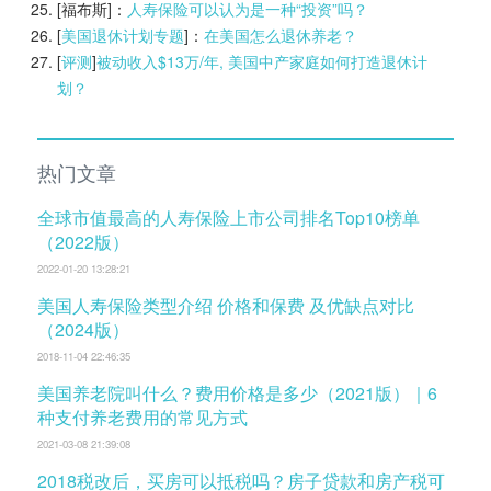
[福布斯]：
人寿保险可以认为是一种“投资”吗？
[
美国退休计划专题
]：
在美国怎么退休养老？
[
评测
]
被动收入$13万/年, 美国中产家庭如何打造退休计
划？
热门文章
全球市值最高的人寿保险上市公司排名Top10榜单
（2022版）
2022-01-20 13:28:21
美国人寿保险类型介绍 价格和保费 及优缺点对比
（2024版）
2018-11-04 22:46:35
美国养老院叫什么？费用价格是多少（2021版）｜6
种支付养老费用的常见方式
2021-03-08 21:39:08
2018税改后，买房可以抵税吗？房子贷款和房产税可