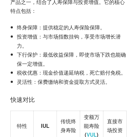
务
产品之一，结合了人寿保障与投资增值。它的核心
社
特点包括：
指
区
：提供稳定的人寿保险保障。
终身保障
南
：与市场指数挂钩，享受市场增长潜
投资增值
力。
©️
：最低收益保障，即使市场下跌也能确
下行保护
保一定增值。
：现金价值递延纳税，死亡赔付免税。
税收优惠
：保费缴纳和资金提取方式灵活。
灵活性
快速对比
变额万
传统终
直接市
特性
IUL
能寿险
身寿险
场投资
(
VUL
)