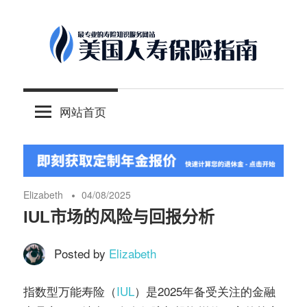
Skip
to
content
-
美
最
网站首页
专
国
业
的
人
美
国
Elizabeth
04/08/2025
保
寿
IUL市场的风险与回报分析
险
理
Posted by
Elizabeth
保
财
服
指数型万能寿险（
IUL
）是2025年备受关注的金融
险