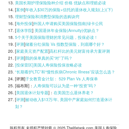
美国长期护理保险险种介绍 价格 优缺点和理赔必读
[
案例
]
年收入$30万的保险+信托的退休收入规划(上)(
下)
理财型保险和消费型保险的选购诀窍
[
海外投保
]
外国人申请购买美国保险指南|
绿卡公民
[
退休学院
]
美国退休年金保险(Annuity)优缺点？
5个关于美国保险理财的常见问题，投保必读！
[
评测
]
储蓄分红保险 Vs 指数型保险，到底哪个好？
[
家庭美元资产配置
]
高杠杆比的美元财富传承方案评测
[
评测
]
我的保单真的买“对”了吗？
[投保雷区]美国人寿保险投保攻略必读
“长期看护LTC”和“慢性疾病Chronic Illness”应该怎么选？
[评测]
子女教育金计划： 529 Plan Vs 人寿保单
[福布斯]：
人寿保险可以认为是一种“投资”吗？
[
美国退休计划专题
]：
在美国怎么退休养老？
[
评测
]
被动收入$13万/年, 美国中产家庭如何打造退休计
划？
版权所有 未授权严禁转载 © 2025 Thelifetank.com 美国人寿保险