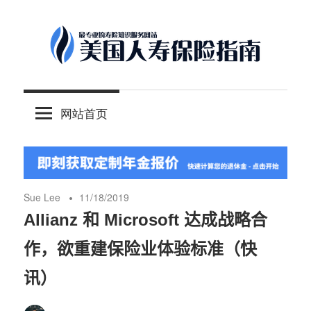
Skip
to
content
-
美
最
网站首页
专
国
业
的
人
美
国
Sue Lee
11/18/2019
保
寿
Allianz 和 Microsoft 达成战略合
险
作，欲重建保险业体验标准（快
理
保
财
讯）
服
险