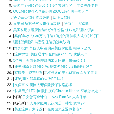
美国年金保险购买必读！8个常识误区
｜
年金先生专栏
GUL保险是什么？保证理赔GUL适合哪一类人？
给父母买保险 终极攻略
|
网上买保险
在美国 给孩子买人寿保险攻略
｜
给新生儿买保险
美国长期护理保险险种介绍 价格 优缺点和理赔必读
[
案例
]
年收入$30万的保险+信托的退休收入规划(上)(
下)
理财型保险和消费型保险的选购诀窍
[
海外投保
]
外国人申请购买美国保险指南|
绿卡公民
[
退休学院
]
美国退休年金保险(Annuity)优缺点？
5个关于美国保险理财的常见问题，投保必读！
[
评测
]
储蓄分红保险 Vs 指数型保险，到底哪个好？
[
家庭美元资产配置
]
高杠杆比的美元财富传承方案评测
[
评测
]
我的保单真的买“对”了吗？
[投保雷区]美国人寿保险投保攻略必读
“长期看护LTC”和“慢性疾病Chronic Illness”应该怎么选？
[评测]
子女教育金计划： 529 Plan Vs 人寿保单
[福布斯]：
人寿保险可以认为是一种“投资”吗？
[
美国退休计划专题
]：
在美国怎么退休养老？