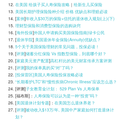
在美国 给孩子买人寿保险攻略
｜
给新生儿买保险
美国长期护理保险险种介绍 价格 优缺点和理赔必读
[
案例
]
年收入$30万的保险+信托的退休收入规划(上)(
下)
理财型保险和消费型保险的选购诀窍
[
海外投保
]
外国人申请购买美国保险指南|
绿卡公民
[
退休学院
]
美国退休年金保险(Annuity)优缺点？
5个关于美国保险理财的常见问题，投保必读！
[
评测
]
储蓄分红保险 Vs 指数型保险，到底哪个好？
[
家庭美元资产配置
]
高杠杆比的美元财富传承方案评测
[
评测
]
我的保单真的买“对”了吗？
[投保雷区]美国人寿保险投保攻略必读
“长期看护LTC”和“慢性疾病Chronic Illness”应该怎么选？
[评测]
子女教育金计划： 529 Plan Vs 人寿保单
[福布斯]：
人寿保险可以认为是一种“投资”吗？
[
美国退休计划专题
]：
在美国怎么退休养老？
[
评测
]
被动收入$13万/年, 美国中产家庭如何打造退休计
划？