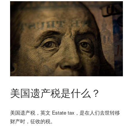
务
社
指
区
南
©️
美国遗产税是什么？
美国遗产税，英文 Estate tax，是在人们去世转移
财产时，征收的税。