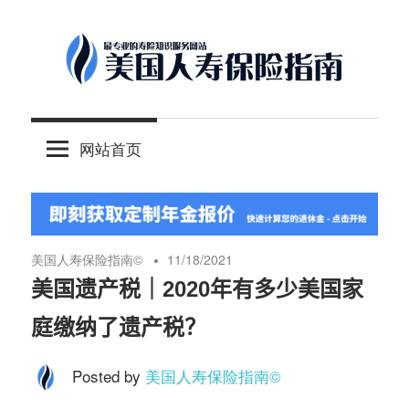
Skip
to
content
-
美
最
网站首页
专
国
业
的
人
美
国
美国人寿保险指南©️
11/18/2021
保
寿
美国遗产税｜2020年有多少美国家
险
庭缴纳了遗产税？
理
保
财
Posted by
美国人寿保险指南©️
服
险