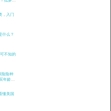
类，入门
是什么？
可不知的
理保险险种
购买年龄窗
看懂美国