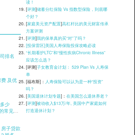
读！
[
评测
]
储蓄分红保险 Vs 指数型保险，到底哪
个好？
[
家庭美元资产配置
]
高杠杆比的美元财富传承
方案评测
[
评测
]
我的保单真的买“对”了吗？
[投保雷区]美国人寿保险投保攻略必读
“长期看护LTC”和“慢性疾病Chronic Illness”
司排名
应该怎么选？
[评测]
子女教育金计划： 529 Plan Vs 人寿保
单
[福布斯]：
人寿保险可以认为是一种“投资”
吗？
[
美国退休计划专题
]：
在美国怎么退休养老？
[
评测
]
被动收入$13万/年, 美国中产家庭如何
多少
打造退休计划？
用的常见方
？房子贷款
？抵多少