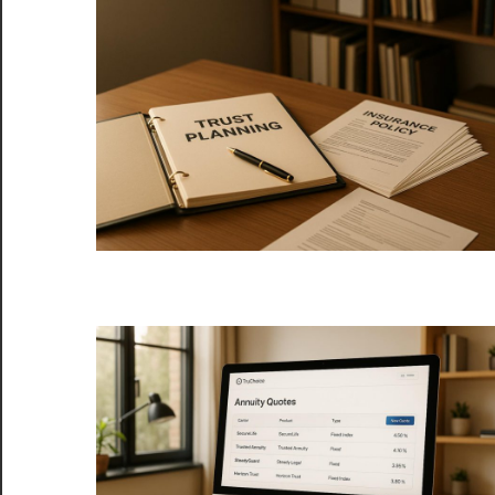
服
务
社
区
©️