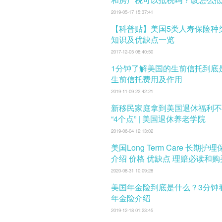
税？
2019-05-17 15:37:41
【科普贴】美国5类人寿保险种
知识及优缺点一览
2017-12-05 08:40:50
1分钟了解美国的生前信托到底
生前信托费用及作用
2019-11-09 22:42:21
新移民家庭拿到美国退休福利不
“4个点” | 美国退休养老学院
2019-06-04 12:13:02
美国Long Term Care 长期护
介绍 价格 优缺点 理赔必读和
口
2020-08-31 10:09:28
美国年金险到底是什么？3分钟
年金险介绍
2019-12-18 01:23:45