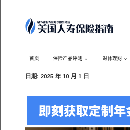
Skip
to
content
-
最
专
首页
保险产品评测
退休理财
业
的
日期:
2025 年 10 月 1 日
美
国
保
险
理
财