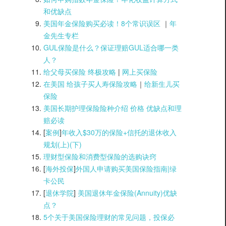
和优缺点
美国年金保险购买必读！8个常识误区
｜
年
金先生专栏
GUL保险是什么？保证理赔GUL适合哪一类
人？
给父母买保险 终极攻略
|
网上买保险
在美国 给孩子买人寿保险攻略
｜
给新生儿买
保险
美国长期护理保险险种介绍 价格 优缺点和理
赔必读
[
案例
]
年收入$30万的保险+信托的退休收入
规划(上)(
下)
理财型保险和消费型保险的选购诀窍
[
海外投保
]
外国人申请购买美国保险指南|
绿
卡公民
[
退休学院
]
美国退休年金保险(Annuity)优缺
点？
5个关于美国保险理财的常见问题，投保必