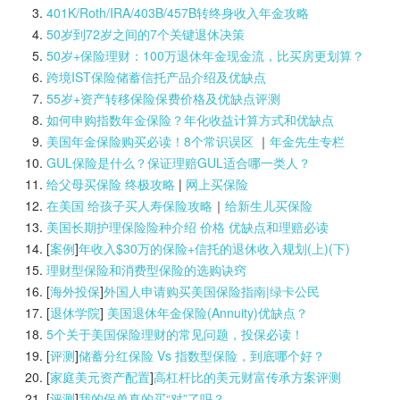
401K/Roth/IRA/403B/457B转终身收入年金攻略
50岁到72岁之间的7个关键退休决策
50岁+保险理财：100万退休年金现金流，比买房更划算？
跨境IST保险储蓄信托产品介绍及优缺点
55岁+资产转移保险保费价格及优缺点评测
如何申购指数年金保险？年化收益计算方式和优缺点
美国年金保险购买必读！8个常识误区
｜
年金先生专栏
GUL保险是什么？保证理赔GUL适合哪一类人？
给父母买保险 终极攻略
|
网上买保险
在美国 给孩子买人寿保险攻略
｜
给新生儿买保险
美国长期护理保险险种介绍 价格 优缺点和理赔必读
[
案例
]
年收入$30万的保险+信托的退休收入规划(上)(
下)
理财型保险和消费型保险的选购诀窍
[
海外投保
]
外国人申请购买美国保险指南|
绿卡公民
[
退休学院
]
美国退休年金保险(Annuity)优缺点？
5个关于美国保险理财的常见问题，投保必读！
[
评测
]
储蓄分红保险 Vs 指数型保险，到底哪个好？
[
家庭美元资产配置
]
高杠杆比的美元财富传承方案评测
[
评测
]
我的保单真的买“对”了吗？