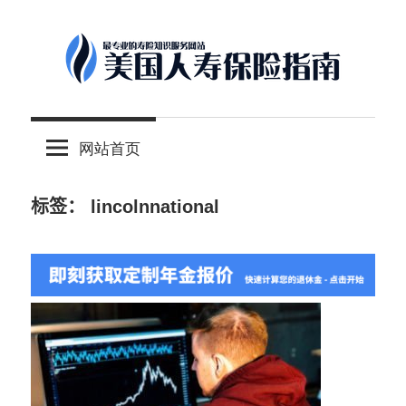
Skip
to
content
-
美
最
网站首页
专
国
业
的
标签：
lincolnnational
人
美
国
保
寿
险
理
保
财
服
险