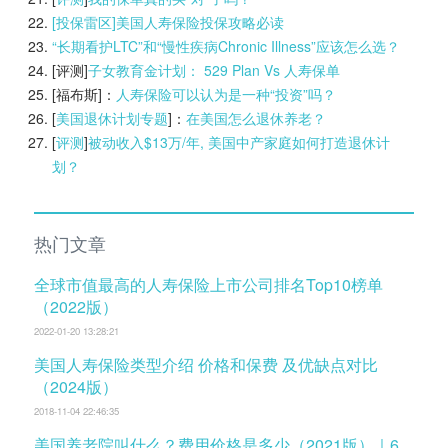
[投保雷区]美国人寿保险投保攻略必读
“长期看护LTC”和“慢性疾病Chronic Illness”应该怎么选？
[评测]
子女教育金计划： 529 Plan Vs 人寿保单
[福布斯]：
人寿保险可以认为是一种“投资”吗？
[
美国退休计划专题
]：
在美国怎么退休养老？
[
评测
]
被动收入$13万/年, 美国中产家庭如何打造退休计
划？
热门文章
全球市值最高的人寿保险上市公司排名Top10榜单
（2022版）
2022-01-20 13:28:21
美国人寿保险类型介绍 价格和保费 及优缺点对比
（2024版）
2018-11-04 22:46:35
美国养老院叫什么？费用价格是多少（2021版）｜6