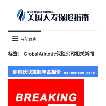
Skip
to
content
-
美
最
网站首页
专
国
业
的
标签：
GlobalAtlantic保险公司相关新闻
人
美
国
保
寿
险
理
保
财
服
险