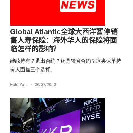
务
社
指
区
Global Atlantic全球大西洋暂停销
南
售人寿保险：海外华人的保险将面
临怎样的影响？
©️
继续持有？退出合约？还是转换合约？这类保单持
有人面临三个选择。
Edie Yan
06/07/2023