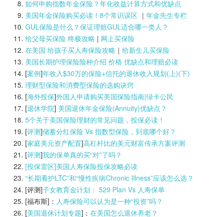
如何申购指数年金保险？年化收益计算方式和优缺点
美国年金保险购买必读！8个常识误区
｜
年金先生专栏
GUL保险是什么？保证理赔GUL适合哪一类人？
给父母买保险 终极攻略
|
网上买保险
在美国 给孩子买人寿保险攻略
｜
给新生儿买保险
美国长期护理保险险种介绍 价格 优缺点和理赔必读
[
案例
]
年收入$30万的保险+信托的退休收入规划(上)(
下)
理财型保险和消费型保险的选购诀窍
[
海外投保
]
外国人申请购买美国保险指南|
绿卡公民
[
退休学院
]
美国退休年金保险(Annuity)优缺点？
5个关于美国保险理财的常见问题，投保必读！
[
评测
]
储蓄分红保险 Vs 指数型保险，到底哪个好？
[
家庭美元资产配置
]
高杠杆比的美元财富传承方案评测
[
评测
]
我的保单真的买“对”了吗？
[投保雷区]美国人寿保险投保攻略必读
“长期看护LTC”和“慢性疾病Chronic Illness”应该怎么选？
[评测]
子女教育金计划： 529 Plan Vs 人寿保单
[福布斯]：
人寿保险可以认为是一种“投资”吗？
[
美国退休计划专题
]：
在美国怎么退休养老？