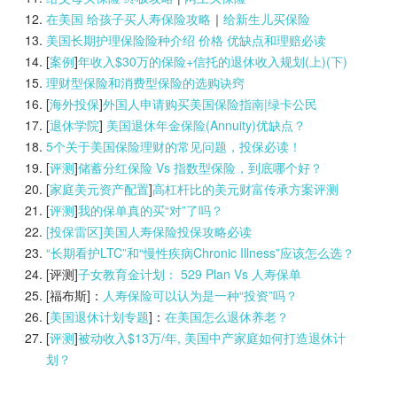
在美国 给孩子买人寿保险攻略
｜
给新生儿买保险
美国长期护理保险险种介绍 价格 优缺点和理赔必读
[
案例
]
年收入$30万的保险+信托的退休收入规划(上)(
下)
理财型保险和消费型保险的选购诀窍
[
海外投保
]
外国人申请购买美国保险指南|
绿卡公民
[
退休学院
]
美国退休年金保险(Annuity)优缺点？
5个关于美国保险理财的常见问题，投保必读！
[
评测
]
储蓄分红保险 Vs 指数型保险，到底哪个好？
[
家庭美元资产配置
]
高杠杆比的美元财富传承方案评测
[
评测
]
我的保单真的买“对”了吗？
[投保雷区]美国人寿保险投保攻略必读
“长期看护LTC”和“慢性疾病Chronic Illness”应该怎么选？
[评测]
子女教育金计划： 529 Plan Vs 人寿保单
[福布斯]：
人寿保险可以认为是一种“投资”吗？
[
美国退休计划专题
]：
在美国怎么退休养老？
[
评测
]
被动收入$13万/年, 美国中产家庭如何打造退休计
划？