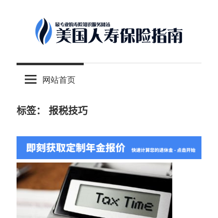
Skip
to
content
-
美
最
网站首页
专
国
业
的
标签：
报税技巧
人
美
国
保
寿
险
理
保
财
服
险