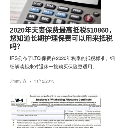
务
社
指
区
2020年夫妻保费最高抵税$10860，
南
您知道长期护理保费可以用来抵税
吗？
©️
IRS公布了LTCi保费在2020年税季的抵税标准。细
细解读起来对退休一族购买保险更适用。
Jimmy W
11/12/2019