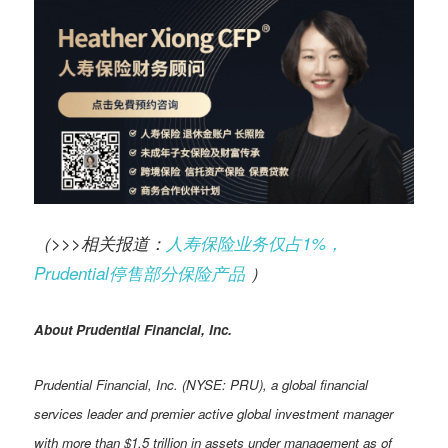
（>>>相关报道：
人寿保险业务仅占1%，
Prudential停售部分保险产品
）
About Prudential Financial, Inc.
Prudential Financial, Inc. (NYSE: PRU), a global financial
services leader and premier active global investment manager
with more than $1.5 trillion in assets under management as of