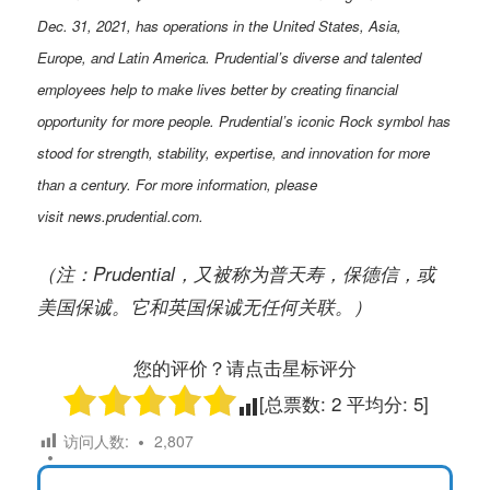
Dec. 31, 2021, has operations in the United States, Asia,
Europe, and Latin America. Prudential’s diverse and talented
employees help to make lives better by creating financial
opportunity for more people. Prudential’s iconic Rock symbol has
stood for strength, stability, expertise, and innovation for more
than a century. For more information, please
visit news.prudential.com.
（注：Prudential，又被称为普天寿，保德信，或
美国保诚。
它和英国保诚无任何关联。）
您的评价？请点击星标评分
[总票数:
2
平均分:
5
]
访问人数:
2,807