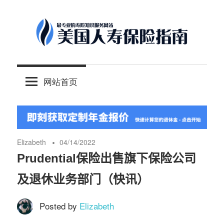
Skip
to
content
-
美
最
网站首页
专
国
业
的
人
美
国
Elizabeth
04/14/2022
保
寿
Prudential保险出售旗下保险公司
险
及退休业务部门（快讯）
理
保
财
Posted by
Elizabeth
服
险