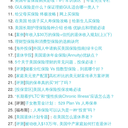
美国年金保险购买必读！8个常识误区
｜
年金先生专栏
GUL保险是什么？保证理赔GUL适合哪一类人？
给父母买保险 终极攻略
|
网上买保险
在美国 给孩子买人寿保险攻略
｜
给新生儿买保险
美国长期护理保险险种介绍 价格 优缺点和理赔必读
[
案例
]
年收入$30万的保险+信托的退休收入规划(上)(
下)
理财型保险和消费型保险的选购诀窍
[
海外投保
]
外国人申请购买美国保险指南|
绿卡公民
[
退休学院
]
美国退休年金保险(Annuity)优缺点？
5个关于美国保险理财的常见问题，投保必读！
[
评测
]
储蓄分红保险 Vs 指数型保险，到底哪个好？
[
家庭美元资产配置
]
高杠杆比的美元财富传承方案评测
[
评测
]
我的保单真的买“对”了吗？
[投保雷区]美国人寿保险投保攻略必读
“长期看护LTC”和“慢性疾病Chronic Illness”应该怎么选？
[评测]
子女教育金计划： 529 Plan Vs 人寿保单
[福布斯]：
人寿保险可以认为是一种“投资”吗？
[
美国退休计划专题
]：
在美国怎么退休养老？
[
评测
]
被动收入$13万/年, 美国中产家庭如何打造退休计