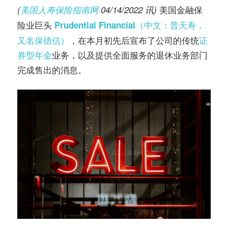
务
美国金融保
(
美国人寿保险指南网
04/14/2022 讯)
社
险业巨头
（中文：普天寿，
指
Prudential Financial
区
又名保德信）
，在本月初先后宣布了公司的传统
证
券型年金
业务，以及提供全面服务的退休业务部门
南
完成售出的消息。
©️