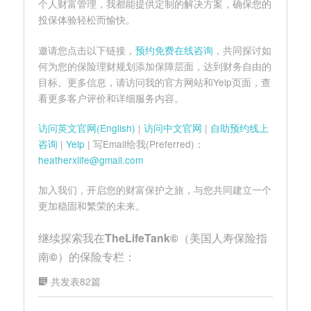
个人财富管理，我都能提供定制的解决方案，确保您的
投保体验轻松而愉快。
邀请您点击以下链接，
预约免费在线咨询
，共同探讨如
何为您的保险理财规划添加保障层面，达到财务自由的
目标。更多信息，请访问我的官方网站和Yelp页面，查
看更多客户评价和详细服务内容。
访问英文官网(English)
|
访问中文官网
|
自助预约线上
咨询
|
Yelp
| 写Email给我(Preferred)：
heatherxlife@gmail.com
加入我们，开启您的财富保护之旅，与您共同建立一个
更加稳固和繁荣的未来。
继续探索我在TheLifeTank©（美国人寿保险指
南©）的保险专栏：
共发表82篇