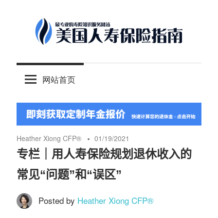
Skip
to
content
-
美
最
网站首页
专
国
业
的
人
美
国
Heather Xiong CFP®️
01/19/2021
保
寿
专栏｜用人寿保险规划退休收入的
险
常见“问题”和“误区”
理
保
财
Posted by
Heather Xiong CFP®️
服
险