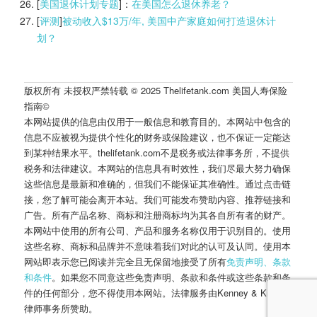
[
美国退休计划专题
]：
在美国怎么退休养老？
[
评测
]
被动收入$13万/年, 美国中产家庭如何打造退休计
划？
版权所有 未授权严禁转载 © 2025 Thelifetank.com 美国人寿保险
指南©️
本网站提供的信息由仅用于一般信息和教育目的。本网站中包含的
信息不应被视为提供个性化的财务或保险建议，也不保证一定能达
到某种结果水平。thelifetank.com不是税务或法律事务所，不提供
税务和法律建议。本网站的信息具有时效性，我们尽最大努力确保
这些信息是最新和准确的，但我们不能保证其准确性。通过点击链
接，您了解可能会离开本站。我们可能发布赞助内容、推荐链接和
广告。所有产品名称、商标和注册商标均为其各自所有者的财产。
本网站中使用的所有公司、产品和服务名称仅用于识别目的。使用
这些名称、商标和品牌并不意味着我们对此的认可及认同。使用本
网站即表示您已阅读并完全且无保留地接受了所有
免责声明、条款
和条件
。如果您不同意这些免责声明、条款和条件或这些条款和条
件的任何部分，您不得使用本网站。法律服务由Kenney & Kropff
律师事务所赞助。