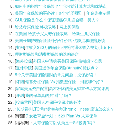
如何申购指数年金保险？年化收益计算方式和优缺点
美国年金保险购买必读！8个常识误区
｜
年金先生专栏
GUL保险是什么？保证理赔GUL适合哪一类人？
给父母买保险 终极攻略
|
网上买保险
在美国 给孩子买人寿保险攻略
｜
给新生儿买保险
美国长期护理保险险种介绍 价格 优缺点和理赔必读
[
案例
]
年收入$30万的保险+信托的退休收入规划(上)(
下)
理财型保险和消费型保险的选购诀窍
[
海外投保
]
外国人申请购买美国保险指南|
绿卡公民
[
退休学院
]
美国退休年金保险(Annuity)优缺点？
5个关于美国保险理财的常见问题，投保必读！
[
评测
]
储蓄分红保险 Vs 指数型保险，到底哪个好？
[
家庭美元资产配置
]
高杠杆比的美元财富传承方案评测
[
评测
]
我的保单真的买“对”了吗？
[投保雷区]美国人寿保险投保攻略必读
“长期看护LTC”和“慢性疾病Chronic Illness”应该怎么选？
[评测]
子女教育金计划： 529 Plan Vs 人寿保单
[福布斯]：
人寿保险可以认为是一种“投资”吗？