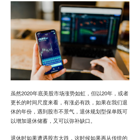
务
社
指
区
南
©️
虽然2020年底美股市场涨势如虹，但以20年，或者
更长的时间尺度来看，有涨必有跌，如果在我们退
休的年份，遇到股市不景气，
退休规划型保单既可
。
以增加退休储蓄，又可以弥补缺口
退休时如果遭遇股市大跌，这时候如果再从传统的