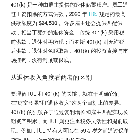
401(k) 是一种由雇主提供的
。员工通
退休储蓄账户
过工资扣除的方式供款，2026 年
IRS
规定的最高
供款额度为
。许多雇主还会提供
$24,500
匹配供
，相当于额外的退休资金。传统 401(k) 采用税
款
前供款，退休时再缴税；而罗斯 401(k) 则允许税
后供款，退休时免税取款。401(k) 的投资直接与市
场挂钩，没有封顶或保底。
从退休收入角度看两者的区别
要理解 IUL 和 401(k) 的关键，就在于明确它们
在"
"和"
"这两个目标上的差异。
财富积累
退休收入
401(k) 的强项在于通过复利增长和雇主匹配实现长
期资产积累，而 IUL 则更注重
和
税务灵活性
提前取
。例如，IUL 持有人可以在 59½ 岁之前通过保单
现
贷款取现，而无需缴纳 IRS 罚款。