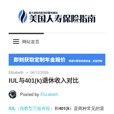
Skip
to
content
-
美
最
网站首页
专
国
业
的
人
美
国
Elizabeth
06/12/2026
保
寿
IUL与401(k)退休收入对比
险
理
Posted by
Elizabeth
保
财
服
IUL（指数型万能寿险）
和401(k）是两种常见的退
险