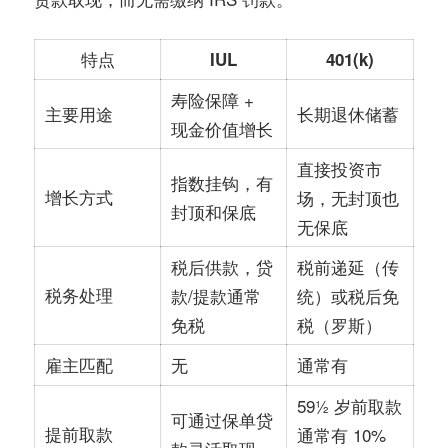
特点
IUL
401(k)
寿险保障 +
长期退休储蓄
主要用途
现金价值增长
直接投资市
指数挂钩，有
增长方式
场，无封顶也
封顶和保底
无保底
税后供款，贷
税前递延（传
税务处理
款/提款通常
统）或税后免
免税
税（罗斯）
无
通常有
雇主匹配
59½ 岁前取款
可通过保单贷
提前取款
通常有 10%