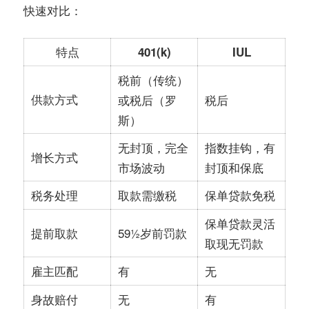
：
快速对比
特点
401(k)
IUL
税前（传统）
供款方式
或税后（罗
税后
斯）
无封顶，完全
指数挂钩，有
增长方式
市场波动
封顶和保底
取款需缴税
保单贷款免税
税务处理
保单贷款灵活
59½岁前罚款
提前取款
取现无罚款
有
无
雇主匹配
无
有
身故赔付