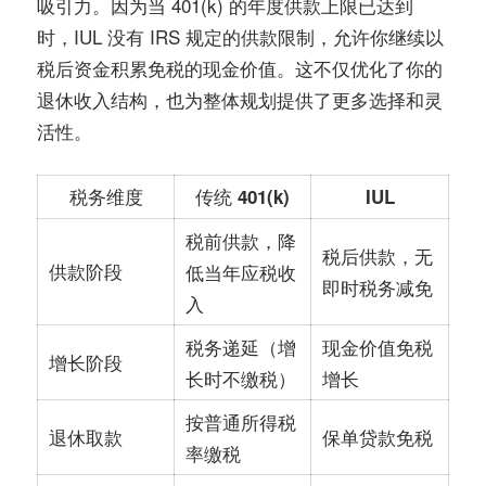
吸引力。因为当 401(k) 的年度供款上限已达到
时，IUL 没有 IRS 规定的供款限制，允许你继续以
税后资金积累免税的现金价值。这不仅优化了你的
退休收入结构，也为整体规划提供了更多选择和灵
活性。
税务维度
传统 401(k)
IUL
税前供款，降
税后供款，无
供款阶段
低当年应税收
即时税务减免
入
税务递延（增
现金价值免税
增长阶段
长时不缴税）
增长
按普通所得税
保单贷款免税
退休取款
率缴税