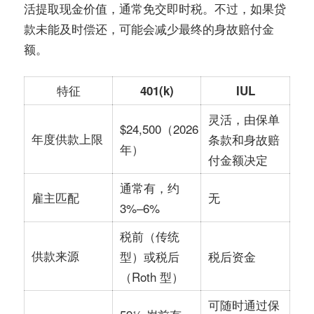
活提取现金价值，通常免交即时税。不过，如果贷
款未能及时偿还，可能会减少最终的身故赔付金
额。
特征
401(k)
IUL
灵活，由保单
$24,500（2026
年度供款上限
条款和身故赔
年）
付金额决定
通常有，约
无
雇主匹配
3%–6%
税前（传统
供款来源
型）或税后
税后资金
（Roth 型）
可随时通过保