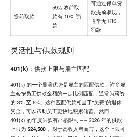
可通过保单贷
59½ 岁前取
款提前取现，
款有 10% 罚
提前取款
通常无 IRS
款
罚款
灵活性与供款规则
401(k)：供款上限与雇主匹配
401(k) 的一个显著优势是雇主的匹配供款。许多雇
主会按员工供款金额的一定比例匹配，通常为薪资
的 3% 至 6%。这种匹配供款相当于“免费”的退休
资金，可以帮助员工更快地积累储蓄。然而，
401(k) 的年度供款有严格限制 – – 2026 年的供款
上限为
。对于高收入者而言，这个上限可
$24,500