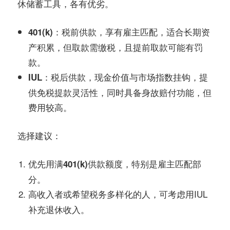
务
休储蓄工具，各有优劣。
社
指
：税前供款，享有雇主匹配，适合长期资
区
401(k)
产积累，但取款需缴税，且提前取款可能有罚
南
款。
：税后供款，现金价值与市场指数挂钩，提
IUL
©️
供免税提款灵活性，同时具备身故赔付功能，但
费用较高。
：
选择建议
，特别是雇主匹配部
优先用满401(k)供款额度
分。
，可考虑用IUL
高收入者或希望税务多样化的人
补充退休收入。