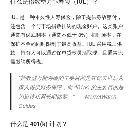
什么是指数型万能寿险（IUL）？
IUL 是一种
，除了提供身故赔付，
永久性人寿保险
还包含一个与市场指数挂钩的现金账户。这类账户
通常有
（通常不低于 0%）和
，在
保底利率
封顶率
保护本金的同时限制了最高收益。IUL 采用税后供
款，持有人可以通过保单贷款灵活取现，且通常无
需缴纳所得税。
"指数型万能寿险的主要目的是在你去世后为
家人提供财务保障，而 401(k) 的主要目的是
为退休积累长期储蓄。" – – MarketWatch
Guides
什么是 401(k) 计划？