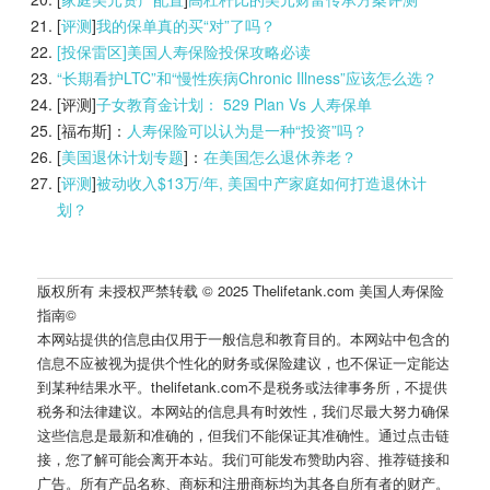
[
评测
]
我的保单真的买“对”了吗？
[投保雷区]美国人寿保险投保攻略必读
“长期看护LTC”和“慢性疾病Chronic Illness”应该怎么选？
[评测]
子女教育金计划： 529 Plan Vs 人寿保单
[福布斯]：
人寿保险可以认为是一种“投资”吗？
[
美国退休计划专题
]：
在美国怎么退休养老？
[
评测
]
被动收入$13万/年, 美国中产家庭如何打造退休计
划？
版权所有 未授权严禁转载 © 2025 Thelifetank.com 美国人寿保险
指南©️
本网站提供的信息由仅用于一般信息和教育目的。本网站中包含的
信息不应被视为提供个性化的财务或保险建议，也不保证一定能达
到某种结果水平。thelifetank.com不是税务或法律事务所，不提供
税务和法律建议。本网站的信息具有时效性，我们尽最大努力确保
这些信息是最新和准确的，但我们不能保证其准确性。通过点击链
接，您了解可能会离开本站。我们可能发布赞助内容、推荐链接和
广告。所有产品名称、商标和注册商标均为其各自所有者的财产。