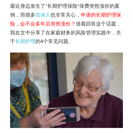
务
最近身边发生了“
“保费突然涨价的案
长期护理保险
社
例，而很多
投保人
也非常关心，
指
申请的长期护理保
区
，会不会多年后突然涨价？
借着回答这个话题，
险
我在文中分享了在家庭财务的风险管理实践中，关
南
于
长期护理
的4个常见问题。
©️