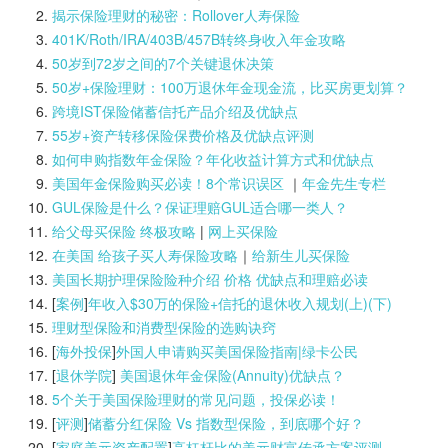
揭示保险理财的秘密：Rollover人寿保险
401K/Roth/IRA/403B/457B转终身收入年金攻略
50岁到72岁之间的7个关键退休决策
50岁+保险理财：100万退休年金现金流，比买房更划算？
跨境IST保险储蓄信托产品介绍及优缺点
55岁+资产转移保险保费价格及优缺点评测
如何申购指数年金保险？年化收益计算方式和优缺点
美国年金保险购买必读！8个常识误区
｜
年金先生专栏
GUL保险是什么？保证理赔GUL适合哪一类人？
给父母买保险 终极攻略
|
网上买保险
在美国 给孩子买人寿保险攻略
｜
给新生儿买保险
美国长期护理保险险种介绍 价格 优缺点和理赔必读
[
案例
]
年收入$30万的保险+信托的退休收入规划(上)(
下)
理财型保险和消费型保险的选购诀窍
[
海外投保
]
外国人申请购买美国保险指南|
绿卡公民
[
退休学院
]
美国退休年金保险(Annuity)优缺点？
5个关于美国保险理财的常见问题，投保必读！
[
评测
]
储蓄分红保险 Vs 指数型保险，到底哪个好？
[
家庭美元资产配置
]
高杠杆比的美元财富传承方案评测