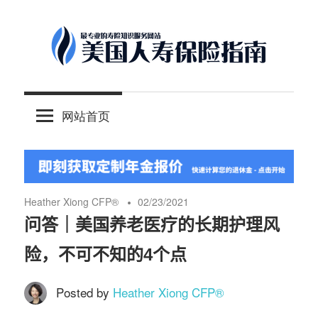
Skip
to
content
-
美
最
网站首页
专
国
业
的
人
美
国
Heather Xiong CFP®️
02/23/2021
保
寿
问答｜美国养老医疗的长期护理风
险
险，不可不知的4个点
理
保
财
Posted by
Heather Xiong CFP®️
服
险