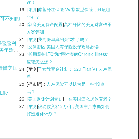
读！
[
评测
]
储蓄分红保险 Vs 指数型保险，到底哪
个好？
可不知的
[
家庭美元资产配置
]
高杠杆比的美元财富传承
方案评测
[
评测
]
我的保单真的买“对”了吗？
理保险险种
[投保雷区]美国人寿保险投保攻略必读
购买年龄窗
“长期看护LTC”和“慢性疾病Chronic Illness”
应该怎么选？
看懂美国
[评测]
子女教育金计划： 529 Plan Vs 人寿保
单
[福布斯]：
人寿保险可以认为是一种“投资”
吗？
ife
[
美国退休计划专题
]：
在美国怎么退休养老？
[
评测
]
被动收入$13万/年, 美国中产家庭如何
打造退休计划？