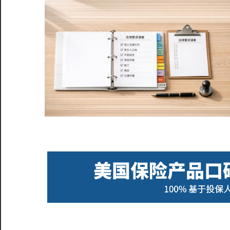
服
务
社
区
©️