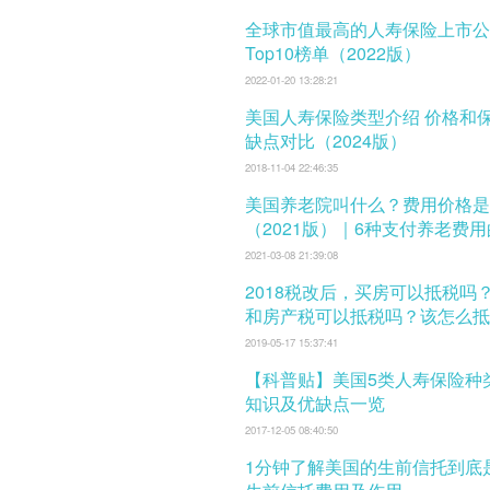
全球市值最高的人寿保险上市公
Top10榜单（2022版）
2022-01-20 13:28:21
美国人寿保险类型介绍 价格和保费 及优
缺点对比（2024版）
2018-11-04 22:46:35
美国养老院叫什么？费用价格是
（2021版）｜6种支付养老费
式
2021-03-08 21:39:08
2018税改后，买房可以抵税吗
和房产税可以抵税吗？该怎么抵
税？
2019-05-17 15:37:41
【科普贴】美国5类人寿保险种
知识及优缺点一览
2017-12-05 08:40:50
1分钟了解美国的生前信托到底