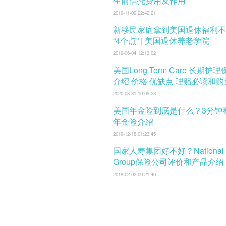
生前信托费用及作用
2019-11-09 22:42:21
新移民家庭拿到美国退休福利不
“4个点” | 美国退休养老学院
2019-06-04 12:13:02
美国Long Term Care 长期护
介绍 价格 优缺点 理赔必读和
口
2020-08-31 10:09:28
美国年金险到底是什么？3分钟
年金险介绍
2019-12-18 01:23:45
国家人寿集团好不好？National L
Group保险公司评价和产品介绍
2018-02-02 09:21:40