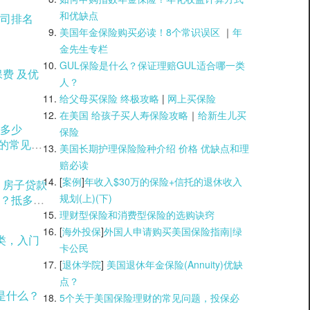
和优缺点
司排名
美国年金保险购买必读！8个常识误区
｜
年
金先生专栏
GUL保险是什么？保证理赔GUL适合哪一类
人？
给父母买保险 终极攻略
|
网上买保险
在美国 给孩子买人寿保险攻略
｜
给新生儿买
多少
保险
用的常见方
美国长期护理保险险种介绍 价格 优缺点和理
赔必读
[
案例
]
年收入$30万的保险+信托的退休收入
？房子贷款
规划(上)(
下)
？抵多少
理财型保险和消费型保险的选购诀窍
[
海外投保
]
外国人申请购买美国保险指南|
绿
类，入门
卡公民
[
退休学院
]
美国退休年金保险(Annuity)优缺
点？
是什么？
5个关于美国保险理财的常见问题，投保必