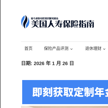
Skip
to
content
-
最
专
首页
保险产品评测
退休理财
业
的
日期:
2026 年 1 月 26 日
美
国
保
险
理
财