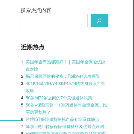
搜索热点内容
近期热点
美国年金产品哪家好？
｜
美国年金保险优缺
点对比
揭示保险理财的秘密：Rollover人寿保险
401K/Roth/IRA/403B/457B转终身收入年金
攻略
50岁到72岁之间的7个关键退休决策
50岁+保险理财：100万退休年金现金流，比
买房更划算？
跨境IST保险储蓄信托产品介绍及优缺点
55岁+资产转移保险保费价格及优缺点评测
如何申购指数年金保险？年化收益计算方式