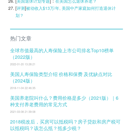
[
美国退休计划专题
]：
在美国怎么退休养老？
[
评测
]
被动收入$13万/年, 美国中产家庭如何打造退休计
划？
热门文章
全球市值最高的人寿保险上市公司排名Top10榜单
（2022版）
2022-01-20 13:28:21
美国人寿保险类型介绍 价格和保费 及优缺点对比
（2024版）
2018-11-04 22:46:35
美国养老院叫什么？费用价格是多少（2021版）｜6
种支付养老费用的常见方式
2021-03-08 21:39:08
2018税改后，买房可以抵税吗？房子贷款和房产税可
以抵税吗？该怎么抵？抵多少税？