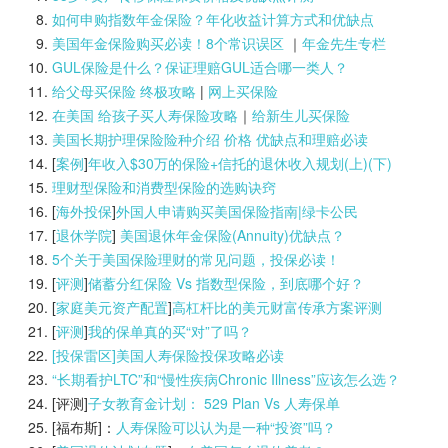
如何申购指数年金保险？年化收益计算方式和优缺点
美国年金保险购买必读！8个常识误区
｜
年金先生专栏
GUL保险是什么？保证理赔GUL适合哪一类人？
给父母买保险 终极攻略
|
网上买保险
在美国 给孩子买人寿保险攻略
｜
给新生儿买保险
美国长期护理保险险种介绍 价格 优缺点和理赔必读
[
案例
]
年收入$30万的保险+信托的退休收入规划(上)(
下)
理财型保险和消费型保险的选购诀窍
[
海外投保
]
外国人申请购买美国保险指南|
绿卡公民
[
退休学院
]
美国退休年金保险(Annuity)优缺点？
5个关于美国保险理财的常见问题，投保必读！
[
评测
]
储蓄分红保险 Vs 指数型保险，到底哪个好？
[
家庭美元资产配置
]
高杠杆比的美元财富传承方案评测
[
评测
]
我的保单真的买“对”了吗？
[投保雷区]美国人寿保险投保攻略必读
“长期看护LTC”和“慢性疾病Chronic Illness”应该怎么选？
[评测]
子女教育金计划： 529 Plan Vs 人寿保单
[福布斯]：
人寿保险可以认为是一种“投资”吗？