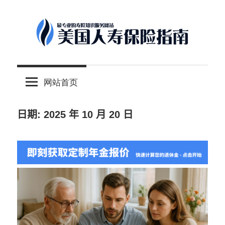
Skip
to
content
-
美
最
网站首页
专
国
业
的
日期:
2025 年 10 月 20 日
人
美
国
保
寿
险
理
保
财
服
险