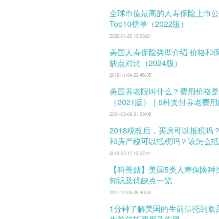
全球市值最高的人寿保险上市公
Top10榜单（2022版）
2022-01-20 13:28:21
美国人寿保险类型介绍 价格和保费 及优
缺点对比（2024版）
2018-11-04 22:46:35
美国养老院叫什么？费用价格是
（2021版）｜6种支付养老费
式
2021-03-08 21:39:08
2018税改后，买房可以抵税吗
和房产税可以抵税吗？该怎么抵
税？
2019-05-17 15:37:41
【科普贴】美国5类人寿保险种
知识及优缺点一览
2017-12-05 08:40:50
1分钟了解美国的生前信托到底