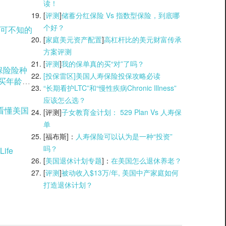
读！
[
评测
]
储蓄分红保险 Vs 指数型保险，到底哪
个好？
可不知的
[
家庭美元资产配置
]
高杠杆比的美元财富传承
方案评测
[
评测
]
我的保单真的买“对”了吗？
理保险险种
[投保雷区]美国人寿保险投保攻略必读
购买年龄窗
“长期看护LTC”和“慢性疾病Chronic Illness”
应该怎么选？
看懂美国
[评测]
子女教育金计划： 529 Plan Vs 人寿保
单
[福布斯]：
人寿保险可以认为是一种“投资”
吗？
ife
[
美国退休计划专题
]：
在美国怎么退休养老？
[
评测
]
被动收入$13万/年, 美国中产家庭如何
打造退休计划？