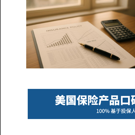
服
务
社
区
©️