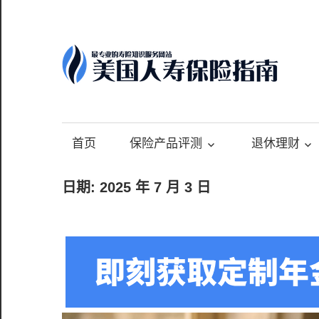
Skip
to
content
-
最
专
首页
保险产品评测
退休理财
业
的
日期:
2025 年 7 月 3 日
美
国
保
险
理
财