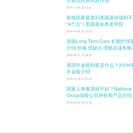
生前信托费用及作用
2019-11-09 22:42:21
新移民家庭拿到美国退休福利不
“4个点” | 美国退休养老学院
2019-06-04 12:13:02
美国Long Term Care 长期护
介绍 价格 优缺点 理赔必读和
口
2020-08-31 10:09:28
美国年金险到底是什么？3分钟
年金险介绍
2019-12-18 01:23:45
国家人寿集团好不好？National L
Group保险公司评价和产品介绍
2018-02-02 09:21:40