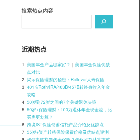
搜索热点内容
近期热点
美国年金产品哪家好？
｜
美国年金保险优缺
点对比
揭示保险理财的秘密：Rollover人寿保险
401K/Roth/IRA/403B/457B转终身收入年金
攻略
50岁到72岁之间的7个关键退休决策
50岁+保险理财：100万退休年金现金流，比
买房更划算？
跨境IST保险储蓄信托产品介绍及优缺点
55岁+资产转移保险保费价格及优缺点评测
如何申购指数年金保险？年化收益计算方式