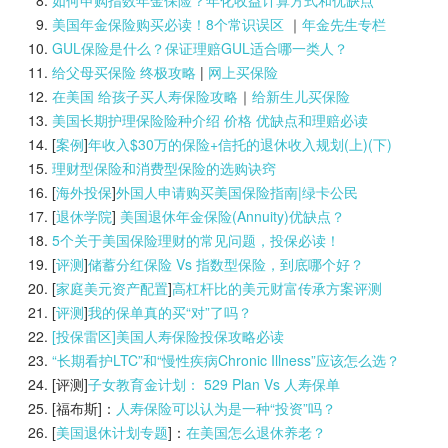
如何申购指数年金保险？年化收益计算方式和优缺点
美国年金保险购买必读！8个常识误区
｜
年金先生专栏
GUL保险是什么？保证理赔GUL适合哪一类人？
给父母买保险 终极攻略
|
网上买保险
在美国 给孩子买人寿保险攻略
｜
给新生儿买保险
美国长期护理保险险种介绍 价格 优缺点和理赔必读
[
案例
]
年收入$30万的保险+信托的退休收入规划(上)(
下)
理财型保险和消费型保险的选购诀窍
[
海外投保
]
外国人申请购买美国保险指南|
绿卡公民
[
退休学院
]
美国退休年金保险(Annuity)优缺点？
5个关于美国保险理财的常见问题，投保必读！
[
评测
]
储蓄分红保险 Vs 指数型保险，到底哪个好？
[
家庭美元资产配置
]
高杠杆比的美元财富传承方案评测
[
评测
]
我的保单真的买“对”了吗？
[投保雷区]美国人寿保险投保攻略必读
“长期看护LTC”和“慢性疾病Chronic Illness”应该怎么选？
[评测]
子女教育金计划： 529 Plan Vs 人寿保单
[福布斯]：
人寿保险可以认为是一种“投资”吗？
[
美国退休计划专题
]：
在美国怎么退休养老？