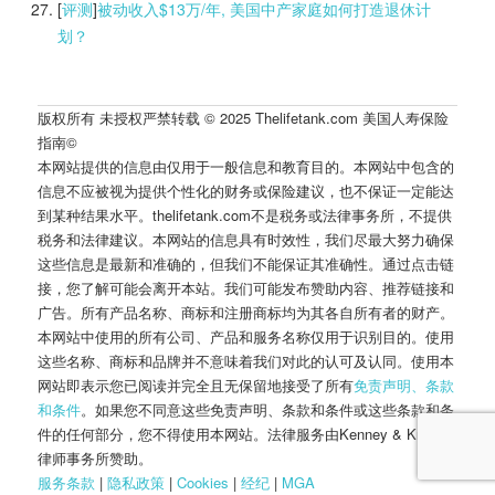
[
评测
]
被动收入$13万/年, 美国中产家庭如何打造退休计
划？
版权所有 未授权严禁转载 © 2025 Thelifetank.com 美国人寿保险
指南©️
本网站提供的信息由仅用于一般信息和教育目的。本网站中包含的
信息不应被视为提供个性化的财务或保险建议，也不保证一定能达
到某种结果水平。thelifetank.com不是税务或法律事务所，不提供
税务和法律建议。本网站的信息具有时效性，我们尽最大努力确保
这些信息是最新和准确的，但我们不能保证其准确性。通过点击链
接，您了解可能会离开本站。我们可能发布赞助内容、推荐链接和
广告。所有产品名称、商标和注册商标均为其各自所有者的财产。
本网站中使用的所有公司、产品和服务名称仅用于识别目的。使用
这些名称、商标和品牌并不意味着我们对此的认可及认同。使用本
网站即表示您已阅读并完全且无保留地接受了所有
免责声明、条款
和条件
。如果您不同意这些免责声明、条款和条件或这些条款和条
件的任何部分，您不得使用本网站。法律服务由Kenney & Kropff
律师事务所赞助。
服务条款
|
隐私政策
|
Cookies
|
经纪
|
M
G
A