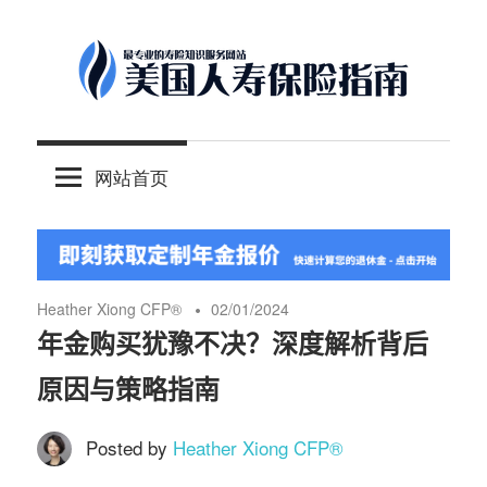
Skip
to
content
-
美
最
网站首页
专
国
业
的
人
美
国
Heather Xiong CFP®️
02/01/2024
保
寿
年金购买犹豫不决？深度解析背后
险
原因与策略指南
理
保
财
Posted by
Heather Xiong CFP®️
服
险