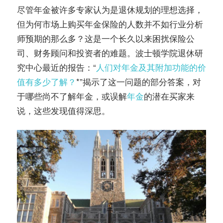
务
尽管年金被许多专家认为是退休规划的理想选择，
社
但为何市场上购买年金保险的人数并不如行业分析
指
区
师预期的那么多？这是一个长久以来困扰保险公
司、财务顾问和投资者的难题。波士顿学院退休研
南
究中心最近的报告：“
人们对年金及其附加功能的价
值有多少了解？
*”揭示了这一问题的部分答案，对
©️
于哪些尚不了解年金，或误解
年金
的潜在买家来
说，这些发现值得深思。