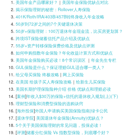
美国年金产品哪家好？
｜
美国年金保险优缺点对比
揭示保险理财的秘密：Rollover人寿保险
401K/Roth/IRA/403B/457B转终身收入年金攻略
50岁到72岁之间的7个关键退休决策
50岁+保险理财：100万退休年金现金流，比买房更划算？
跨境IST保险储蓄信托产品介绍及优缺点
55岁+资产转移保险保费价格及优缺点评测
如何申购指数年金保险？年化收益计算方式和优缺点
美国年金保险购买必读！8个常识误区
｜
年金先生专栏
GUL保险是什么？保证理赔GUL适合哪一类人？
给父母买保险 终极攻略
|
网上买保险
在美国 给孩子买人寿保险攻略
｜
给新生儿买保险
美国长期护理保险险种介绍 价格 优缺点和理赔必读
[
案例
]
年收入$30万的保险+信托的退休收入规划(上)(
下)
理财型保险和消费型保险的选购诀窍
[
海外投保
]
外国人申请购买美国保险指南|
绿卡公民
[
退休学院
]
美国退休年金保险(Annuity)优缺点？
5个关于美国保险理财的常见问题，投保必读！
[
评测
]
储蓄分红保险 Vs 指数型保险，到底哪个好？