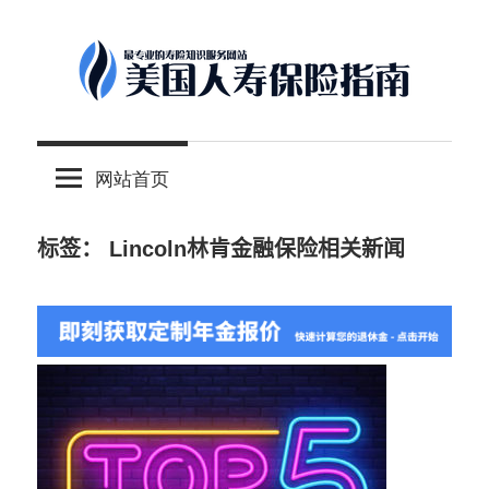
Skip
to
content
-
美
最
网站首页
专
国
业
的
标签：
Lincoln林肯金融保险相关新闻
人
美
国
保
寿
险
理
保
财
服
险