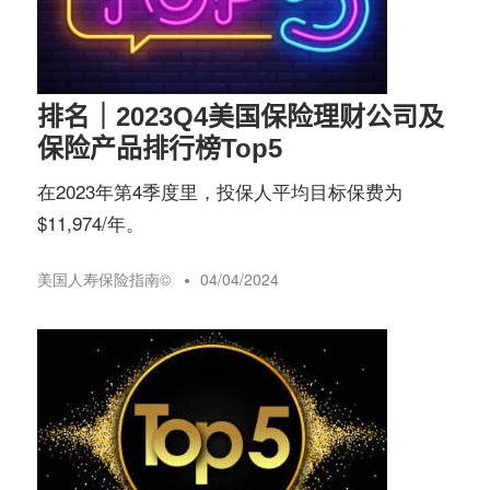
务
社
指
区
排名｜2023Q4美国保险理财公司及
南
保险产品排行榜Top5
在2023年第4季度里，投保人平均目标保费为
©️
$11,974/年。
美国人寿保险指南©️
04/04/2024