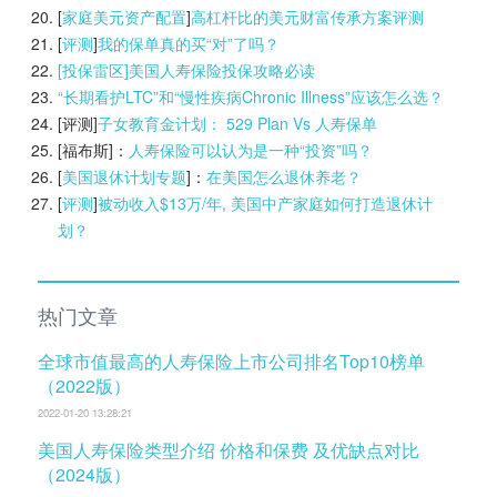
[
家庭美元资产配置
]
高杠杆比的美元财富传承方案评测
[
评测
]
我的保单真的买“对”了吗？
[投保雷区]美国人寿保险投保攻略必读
“长期看护LTC”和“慢性疾病Chronic Illness”应该怎么选？
[评测]
子女教育金计划： 529 Plan Vs 人寿保单
[福布斯]：
人寿保险可以认为是一种“投资”吗？
[
美国退休计划专题
]：
在美国怎么退休养老？
[
评测
]
被动收入$13万/年, 美国中产家庭如何打造退休计
划？
热门文章
全球市值最高的人寿保险上市公司排名Top10榜单
（2022版）
2022-01-20 13:28:21
美国人寿保险类型介绍 价格和保费 及优缺点对比
（2024版）