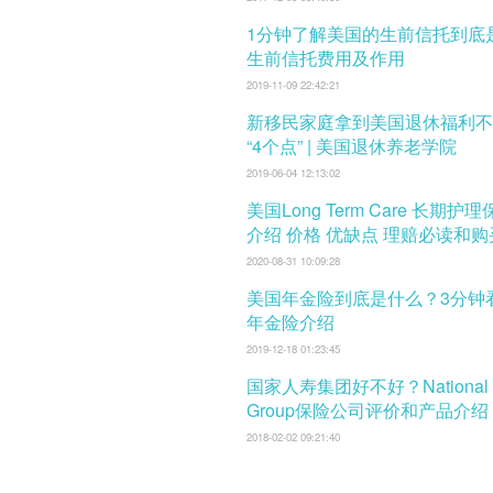
1分钟了解美国的生前信托到底
生前信托费用及作用
2019-11-09 22:42:21
新移民家庭拿到美国退休福利不
“4个点” | 美国退休养老学院
2019-06-04 12:13:02
美国Long Term Care 长期护
介绍 价格 优缺点 理赔必读和
口
2020-08-31 10:09:28
美国年金险到底是什么？3分钟
年金险介绍
2019-12-18 01:23:45
国家人寿集团好不好？National L
Group保险公司评价和产品介绍
2018-02-02 09:21:40