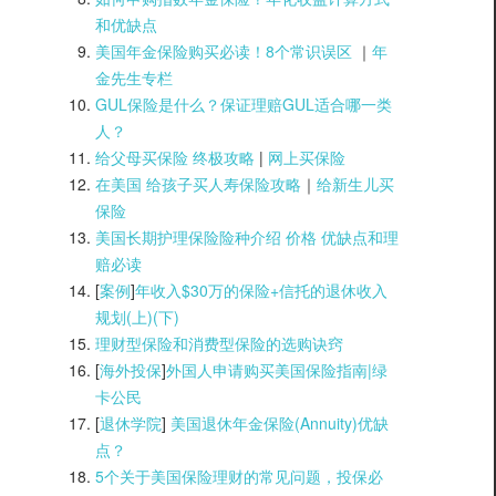
和优缺点
美国年金保险购买必读！8个常识误区
｜
年
金先生专栏
GUL保险是什么？保证理赔GUL适合哪一类
人？
给父母买保险 终极攻略
|
网上买保险
在美国 给孩子买人寿保险攻略
｜
给新生儿买
保险
美国长期护理保险险种介绍 价格 优缺点和理
赔必读
[
案例
]
年收入$30万的保险+信托的退休收入
规划(上)(
下)
理财型保险和消费型保险的选购诀窍
[
海外投保
]
外国人申请购买美国保险指南|
绿
卡公民
[
退休学院
]
美国退休年金保险(Annuity)优缺
点？
5个关于美国保险理财的常见问题，投保必