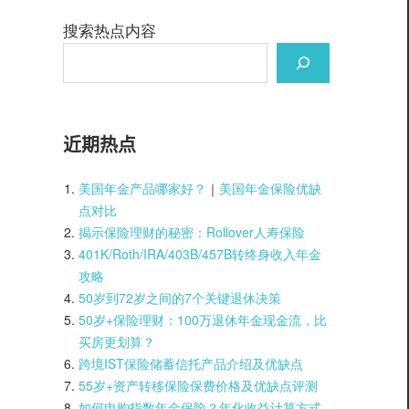
搜索热点内容
近期热点
美国年金产品哪家好？
｜
美国年金保险优缺
点对比
揭示保险理财的秘密：Rollover人寿保险
401K/Roth/IRA/403B/457B转终身收入年金
攻略
50岁到72岁之间的7个关键退休决策
50岁+保险理财：100万退休年金现金流，比
买房更划算？
跨境IST保险储蓄信托产品介绍及优缺点
55岁+资产转移保险保费价格及优缺点评测
如何申购指数年金保险？年化收益计算方式