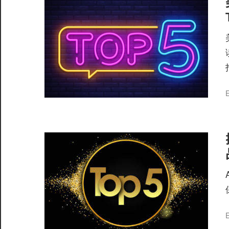
服
务
社
区
E
©️
E