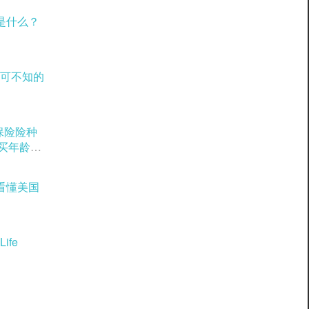
是什么？
可不知的
理保险险种
购买年龄窗
看懂美国
ife