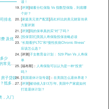
读！
[
评测
]
储蓄分红保险 Vs 指数型保险，到底哪
个好？
司排名
[
家庭美元资产配置
]
高杠杆比的美元财富传承
方案评测
[
评测
]
我的保单真的买“对”了吗？
[投保雷区]美国人寿保险投保攻略必读
“长期看护LTC”和“慢性疾病Chronic Illness”
应该怎么选？
[评测]
子女教育金计划： 529 Plan Vs 人寿保
多少
单
用的常见方
[福布斯]：
人寿保险可以认为是一种“投资”
吗？
？房子贷款
[
美国退休计划专题
]：
在美国怎么退休养老？
？抵多少
[
评测
]
被动收入$13万/年, 美国中产家庭如何
打造退休计划？
类，入门