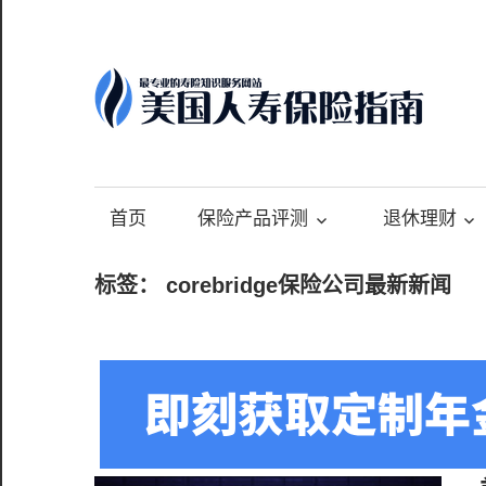
Skip
to
content
-
最
专
首页
保险产品评测
退休理财
业
的
标签：
corebridge保险公司最新新闻
美
国
保
险
理
财