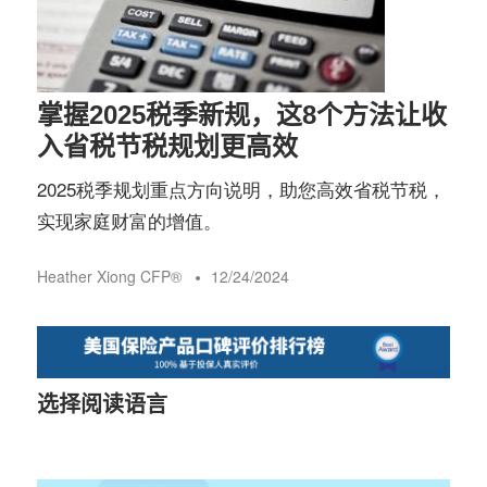
务
社
指
区
掌握2025税季新规，这8个方法让收
南
入省税节税规划更高效
2025税季规划重点方向说明，助您高效省税节税，
©️
实现家庭财富的增值。
Heather Xiong CFP®️
12/24/2024
选择阅读语言