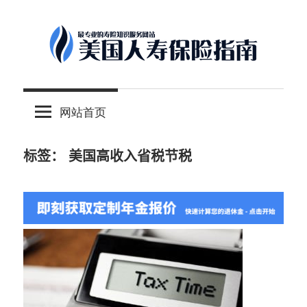
Skip
to
content
-
美
最
网站首页
专
国
业
的
标签：
美国高收入省税节税
人
美
国
保
寿
险
理
保
财
服
险