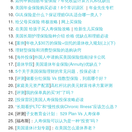
如何申购指数年金保险？年化收益计算方式和优缺点
美国年金保险购买必读！8个常识误区
｜
年金先生专栏
GUL保险是什么？保证理赔GUL适合哪一类人？
给父母买保险 终极攻略
|
网上买保险
在美国 给孩子买人寿保险攻略
｜
给新生儿买保险
美国长期护理保险险种介绍 价格 优缺点和理赔必读
[
案例
]
年收入$30万的保险+信托的退休收入规划(上)(
下)
理财型保险和消费型保险的选购诀窍
[
海外投保
]
外国人申请购买美国保险指南|
绿卡公民
[
退休学院
]
美国退休年金保险(Annuity)优缺点？
5个关于美国保险理财的常见问题，投保必读！
[
评测
]
储蓄分红保险 Vs 指数型保险，到底哪个好？
[
家庭美元资产配置
]
高杠杆比的美元财富传承方案评测
[
评测
]
我的保单真的买“对”了吗？
[投保雷区]美国人寿保险投保攻略必读
“长期看护LTC”和“慢性疾病Chronic Illness”应该怎么选？
[评测]
子女教育金计划： 529 Plan Vs 人寿保单
[福布斯]：
人寿保险可以认为是一种“投资”吗？
[
美国退休计划专题
]：
在美国怎么退休养老？