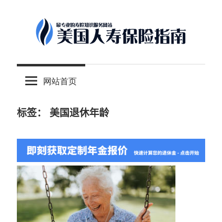
Skip
to
content
-
美
最
网站首页
专
国
业
的
标签：
美国退休年龄
人
美
国
保
寿
险
理
保
财
服
险