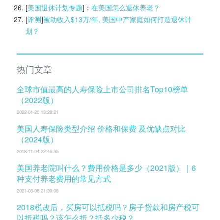
[
美国退休计划专题
]：
在美国怎么退休养老？
[
评测
]
被动收入$13万/年, 美国中产家庭如何打造退休计
划？
热门文章
全球市值最高的人寿保险上市公司排名Top10榜单
（2022版）
2022-01-20 13:28:21
美国人寿保险类型介绍 价格和保费 及优缺点对比
（2024版）
2018-11-04 22:46:35
美国养老院叫什么？费用价格是多少（2021版）｜6
种支付养老费用的常见方式
2021-03-08 21:39:08
2018税改后，买房可以抵税吗？房子贷款和房产税可
以抵税吗？该怎么抵？抵多少税？