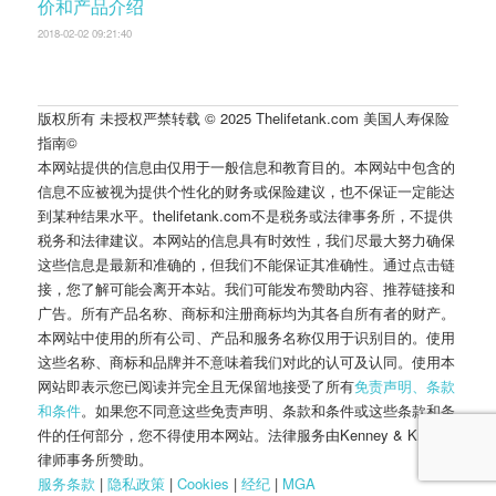
价和产品介绍
2018-02-02 09:21:40
版权所有 未授权严禁转载 © 2025 Thelifetank.com 美国人寿保险
指南©️
本网站提供的信息由仅用于一般信息和教育目的。本网站中包含的
信息不应被视为提供个性化的财务或保险建议，也不保证一定能达
到某种结果水平。thelifetank.com不是税务或法律事务所，不提供
税务和法律建议。本网站的信息具有时效性，我们尽最大努力确保
这些信息是最新和准确的，但我们不能保证其准确性。通过点击链
接，您了解可能会离开本站。我们可能发布赞助内容、推荐链接和
广告。所有产品名称、商标和注册商标均为其各自所有者的财产。
本网站中使用的所有公司、产品和服务名称仅用于识别目的。使用
这些名称、商标和品牌并不意味着我们对此的认可及认同。使用本
网站即表示您已阅读并完全且无保留地接受了所有
免责声明、条款
和条件
。如果您不同意这些免责声明、条款和条件或这些条款和条
件的任何部分，您不得使用本网站。法律服务由Kenney & Kropff
律师事务所赞助。
服务条款
|
隐私政策
|
Cookies
|
经纪
|
M
G
A