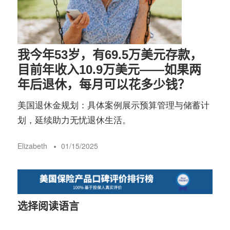
务
社
指
区
我今年53岁，有69.5万美元存款，
南
目前年收入10.9万美元——如果两
年后退休，每月可以花多少钱？
©️
美国退休金规划：具体案例展示预算管理与储蓄计
划，延续助力无忧退休生活。
Elizabeth
01/15/2025
选择阅读语言