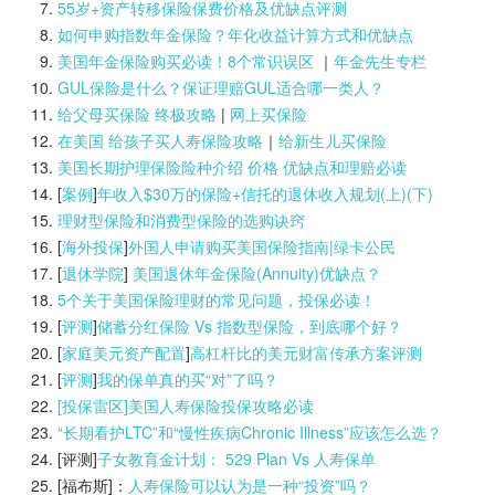
55岁+资产转移保险保费价格及优缺点评测
如何申购指数年金保险？年化收益计算方式和优缺点
美国年金保险购买必读！8个常识误区
｜
年金先生专栏
GUL保险是什么？保证理赔GUL适合哪一类人？
给父母买保险 终极攻略
|
网上买保险
在美国 给孩子买人寿保险攻略
｜
给新生儿买保险
美国长期护理保险险种介绍 价格 优缺点和理赔必读
[
案例
]
年收入$30万的保险+信托的退休收入规划(上)(
下)
理财型保险和消费型保险的选购诀窍
[
海外投保
]
外国人申请购买美国保险指南|
绿卡公民
[
退休学院
]
美国退休年金保险(Annuity)优缺点？
5个关于美国保险理财的常见问题，投保必读！
[
评测
]
储蓄分红保险 Vs 指数型保险，到底哪个好？
[
家庭美元资产配置
]
高杠杆比的美元财富传承方案评测
[
评测
]
我的保单真的买“对”了吗？
[投保雷区]美国人寿保险投保攻略必读
“长期看护LTC”和“慢性疾病Chronic Illness”应该怎么选？
[评测]
子女教育金计划： 529 Plan Vs 人寿保单
[福布斯]：
人寿保险可以认为是一种“投资”吗？