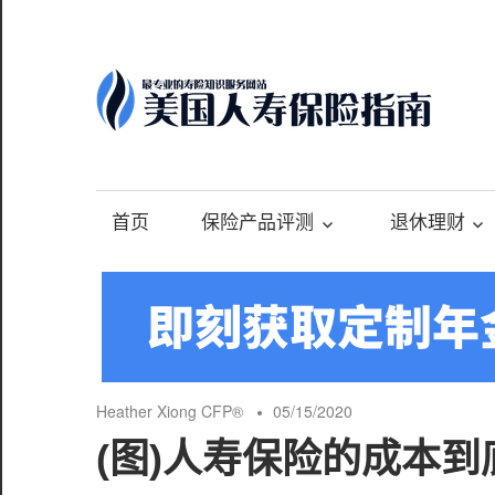
Skip
to
content
-
最
专
首页
保险产品评测
退休理财
业
的
美
国
保
险
Heather Xiong CFP®️
05/15/2020
理
(图)人寿保险的成本
财