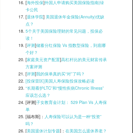
[
海外投保
]
外国人申请购买美国保险指南|
绿
卡公民
[
退休学院
]
美国退休年金保险(Annuity)优缺
点？
5个关于美国保险理财的常见问题，投保必
读！
[
评测
]
储蓄分红保险 Vs 指数型保险，到底哪
个好？
[
家庭美元资产配置
]
高杠杆比的美元财富传承
方案评测
[
评测
]
我的保单真的买“对”了吗？
[投保雷区]美国人寿保险投保攻略必读
“长期看护LTC”和“慢性疾病Chronic Illness”
应该怎么选？
[评测]
子女教育金计划： 529 Plan Vs 人寿保
单
[福布斯]：
人寿保险可以认为是一种“投资”
吗？
[
美国退休计划专题
]：
在美国怎么退休养老？