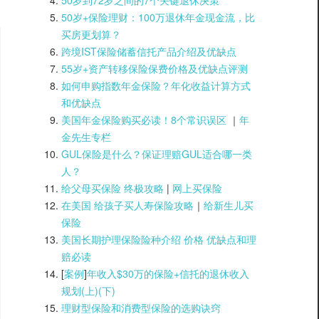
50岁到72岁之间的7个关键退休决策
50岁+保险理财：100万退休年金现金流，比
买房更划算？
跨境IST保险储蓄信托产品介绍及优缺点
55岁+资产转移保险保费价格及优缺点评测
如何申购指数年金保险？年化收益计算方式
和优缺点
美国年金保险购买必读！8个常识误区
｜
年
金先生专栏
GUL保险是什么？保证理赔GUL适合哪一类
人？
给父母买保险 终极攻略
|
网上买保险
在美国 给孩子买人寿保险攻略
｜
给新生儿买
保险
美国长期护理保险险种介绍 价格 优缺点和理
赔必读
[
案例
]
年收入$30万的保险+信托的退休收入
规划(上)(
下)
理财型保险和消费型保险的选购诀窍