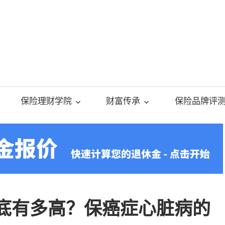
美
国
保险理财学院
财富传承
保险品牌评
人
寿
保
到底有多高？保癌症心脏病的