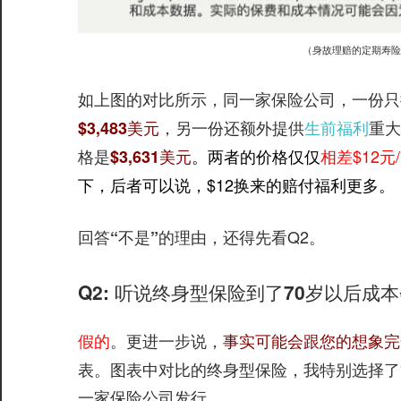
（身故理赔的定期寿险
如上图的对比所示，
，一份
同一家保险公司
只
，另一份
生前福利
重大
$3,483美元
还额外提供
格是
两者的价格仅仅
相差$12元
$3,631美元
。
下，后者可以说，$12换来的赔付福利更多。
，还得先看Q2。
回答“不是”的理由
Q2: 听说终身型保险到了70岁以后
。更进一步说，
事实可能会跟您的想象完
假的
表。图表中对比的终身型保险，我特别选择了
一家保险公司发行。