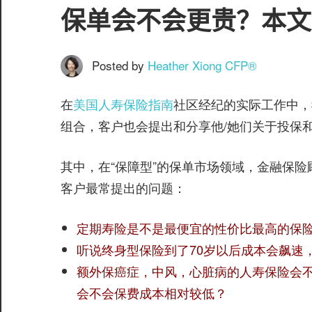
服
保单会不会更贵？本文
务
社
区
Posted by
Heather Xiong CFP®️
在
美国人寿保险指南
社区经纪的实际工作中，
组合，客户也会提出和分享他/她们关于投保
其中，在“保障型”的保单市场领域，金融保险
©️
客户最常提出的问题：
定期寿险是不是最便宜的性价比最高的保
听说终身型保险到了70岁以后成本会飙速
额外保癌症，中风，心脏病的人寿保险会
会不会保费成本相对较低？