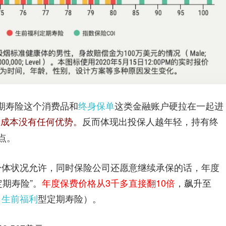
定期寿险这个消费品和
终身保单
这类金融账户硬拉在一起进
费成本没有任何优势。
反而体现出投保人越年轻，持有终
。
点
身体状况允许，同时保险公司还愿意继续承保的话，年度
期寿险”。
年度保费价格从3千多直接翻10倍
，飙升至
（
生前福利
型定期寿险）。