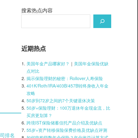
搜索热点内容
近期热点
美国年金产品哪家好？
｜
美国年金保险优缺
点对比
揭示保险理财的秘密：Rollover人寿保险
401K/Roth/IRA/403B/457B转终身收入年金
攻略
50岁到72岁之间的7个关键退休决策
50岁+保险理财：100万退休年金现金流，比
买房更划算？
跨境IST保险储蓄信托产品介绍及优缺点
55岁+资产转移保险保费价格及优缺点评测
司排名
如何申购指数年金保险？年化收益计算方式