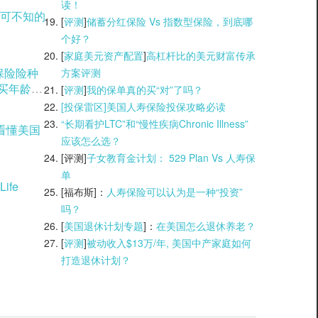
读！
可不知的
[
评测
]
储蓄分红保险 Vs 指数型保险，到底哪
个好？
[
家庭美元资产配置
]
高杠杆比的美元财富传承
理保险险种
方案评测
购买年龄窗
[
评测
]
我的保单真的买“对”了吗？
[投保雷区]美国人寿保险投保攻略必读
“长期看护LTC”和“慢性疾病Chronic Illness”
看懂美国
应该怎么选？
[评测]
子女教育金计划： 529 Plan Vs 人寿保
单
ife
[福布斯]：
人寿保险可以认为是一种“投资”
吗？
[
美国退休计划专题
]：
在美国怎么退休养老？
[
评测
]
被动收入$13万/年, 美国中产家庭如何
打造退休计划？