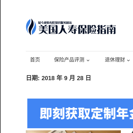
Skip
to
content
-
最
专
首页
保险产品评测
退休理财
业
的
日期:
2018 年 9 月 28 日
美
国
保
险
理
财