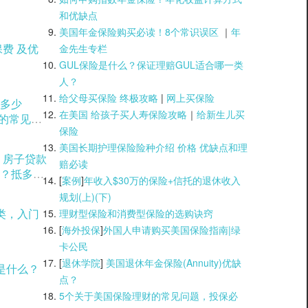
和优缺点
美国年金保险购买必读！8个常识误区
｜
年
金先生专栏
GUL保险是什么？保证理赔GUL适合哪一类
人？
给父母买保险 终极攻略
|
网上买保险
多少
在美国 给孩子买人寿保险攻略
｜
给新生儿买
用的常见方
保险
美国长期护理保险险种介绍 价格 优缺点和理
？房子贷款
赔必读
？抵多少
[
案例
]
年收入$30万的保险+信托的退休收入
规划(上)(
下)
类，入门
理财型保险和消费型保险的选购诀窍
[
海外投保
]
外国人申请购买美国保险指南|
绿
卡公民
[
退休学院
]
美国退休年金保险(Annuity)优缺
是什么？
点？
5个关于美国保险理财的常见问题，投保必