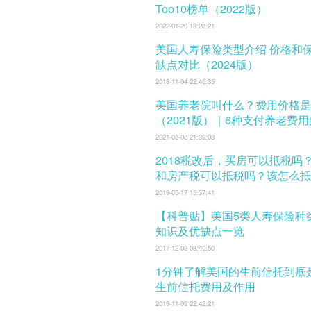
Top10榜单（2022版）
2022-01-20 13:28:21
美国人寿保险类型介绍 价格和保费 及优
缺点对比（2024版）
2018-11-04 22:46:35
美国养老院叫什么？费用价格是
（2021版）｜6种支付养老费
式
2021-03-08 21:39:08
2018税改后，买房可以抵税吗
和房产税可以抵税吗？该怎么抵
税？
2019-05-17 15:37:41
【科普贴】美国5类人寿保险种
知识及优缺点一览
2017-12-05 08:40:50
1分钟了解美国的生前信托到底
生前信托费用及作用
2019-11-09 22:42:21