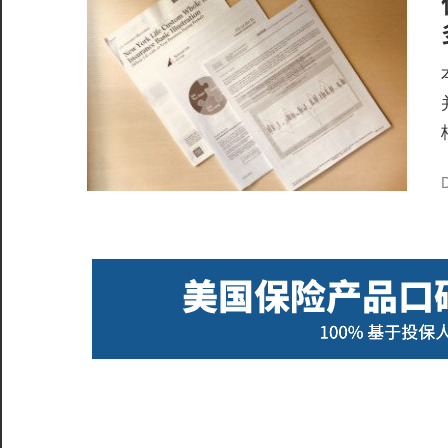
服
务
社
区
©️