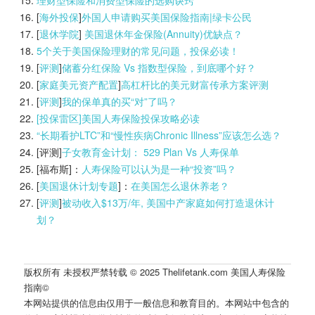
[
海外投保
]
外国人申请购买美国保险指南|
绿卡公民
[
退休学院
]
美国退休年金保险(Annuity)优缺点？
5个关于美国保险理财的常见问题，投保必读！
[
评测
]
储蓄分红保险 Vs 指数型保险，到底哪个好？
[
家庭美元资产配置
]
高杠杆比的美元财富传承方案评测
[
评测
]
我的保单真的买“对”了吗？
[投保雷区]美国人寿保险投保攻略必读
“长期看护LTC”和“慢性疾病Chronic Illness”应该怎么选？
[评测]
子女教育金计划： 529 Plan Vs 人寿保单
[福布斯]：
人寿保险可以认为是一种“投资”吗？
[
美国退休计划专题
]：
在美国怎么退休养老？
[
评测
]
被动收入$13万/年, 美国中产家庭如何打造退休计
划？
版权所有 未授权严禁转载 © 2025 Thelifetank.com 美国人寿保险
指南©️
本网站提供的信息由仅用于一般信息和教育目的。本网站中包含的