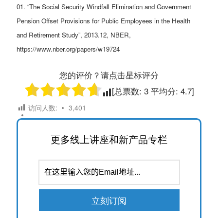
01. “The Social Security Windfall Elimination and Government
Pension Offset Provisions for Public Employees in the Health
and Retirement Study”, 2013.12, NBER,
https://www.nber.org/papers/w19724
您的评价？请点击星标评分
[总票数:
3
平均分:
4.7
]
访问人数:
3,401
更多线上讲座和新产品专栏