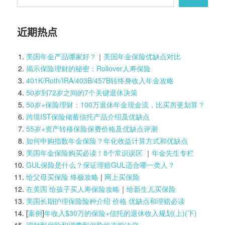
近期热点
美国年金产品哪家好？
｜
美国年金保险优缺点对比
揭示保险理财的秘密：Rollover人寿保险
401K/Roth/IRA/403B/457B转终身收入年金攻略
50岁到72岁之间的7个关键退休决策
50岁+保险理财：100万退休年金现金流，比买房更划算？
跨境IST保险储蓄信托产品介绍及优缺点
55岁+资产转移保险保费价格及优缺点评测
如何申购指数年金保险？年化收益计算方式和优缺点
美国年金保险购买必读！8个常识误区
｜
年金先生专栏
GUL保险是什么？保证理赔GUL适合哪一类人？
给父母买保险 终极攻略
|
网上买保险
在美国 给孩子买人寿保险攻略
｜
给新生儿买保险
美国长期护理保险险种介绍 价格 优缺点和理赔必读
[
案例
]
年收入$30万的保险+信托的退休收入规划(上)(
下)
理财型保险和消费型保险的选购诀窍