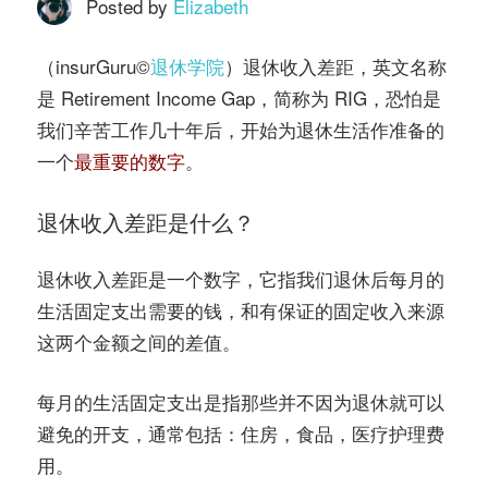
务
Posted by
Elizabeth
社
指
（insurGuru©️
退休学院
）退休收入差距，英文名称
区
是 Retirement Income Gap，简称为 RIG，恐怕是
南
我们辛苦工作几十年后，开始为退休生活作准备的
一个
最重要的数字
。
©️
退休收入差距是什么？
退休收入差距是一个数字，它指我们退休后每月的
生活固定支出需要的钱，和有保证的固定收入来源
这两个金额之间的差值。
每月的生活固定支出是指那些并不因为退休就可以
避免的开支，通常包括：住房，食品，医疗护理费
用。