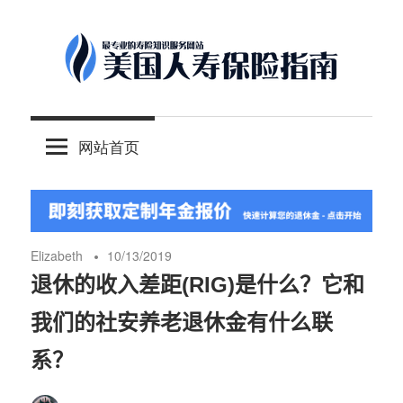
Skip
to
content
-
美
最
网站首页
专
国
业
的
人
美
国
Elizabeth
10/13/2019
保
寿
退休的收入差距(RIG)是什么？它和
险
我们的社安养老退休金有什么联
理
保
财
系？
服
险