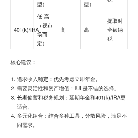
型）
型）
低-高
提取时
（视市
401(k)/IRA
高
高
全额纳
场而
税
定）
：
核心建议
：优先考虑立即年金。
追求收入稳定
：IUL是不错的选择。
需要灵活性和资产增值
：延期年金和401(k)/IRA更
长期储蓄和税务规划
适合。
：结合多种工具，分散风险，满足不
多元化组合
同需求。