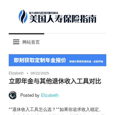
Skip
to
content
-
美
最
网站首页
专
国
业
的
人
美
国
Elizabeth
08/22/2025
保
寿
立即年金与其他退休收入工具对比
险
理
Posted by
Elizabeth
保
财
服
**退休收入工具怎么选？**如果你追求收入稳定、
险