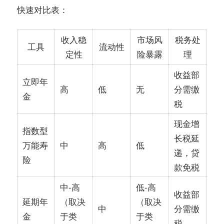
快速对比表：
收入稳
市场风
税务处
工具
流动性
定性
险暴露
理
收益部
立即年
高
低
无
分需缴
金
税
现金增
指数型
长税延
万能寿
中
高
低
递，贷
险
款免税
中-高
低-高
收益部
延期年
（取决
（取决
中
分需缴
金
于类
于类
税