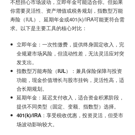
务
不想担心市场波动，立即年金可能适合你。但如果
社
你需要灵活性、资产增值或税务规划，指数型万能
指
区
寿险（IUL）、延期年金或401(k)/IRA可能更符合需
求。以下是主要工具的核心对比：
南
：一次性缴费，提供终身固定收入，完
立即年金
©️
全规避市场风险，但流动性差，无法灵活应对突
发支出。
：兼具保险保障与投资
指数型万能寿险（IUL）
功能，现金价值增长与股市挂钩，灵活性高，适
合长期规划。
：延迟支付收入，适合资金积累阶段，
延期年金
提供不同类型（固定、变额、指数型）选择。
：享受税收优惠，投资灵活，但受市
401(k)/IRA
场波动影响较大。