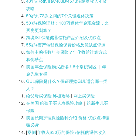
401K/Roth/IRA/403B/457B转终身收入年金
攻略
50岁到72岁之间的7个关键退休决策
50岁+保险理财：100万退休年金现金流，比
买房更划算？
跨境IST保险储蓄信托产品介绍及优缺点
55岁+资产转移保险保费价格及优缺点评测
如何申购指数年金保险？年化收益计算方式
和优缺点
美国年金保险购买必读！8个常识误区
｜
年
金先生专栏
GUL保险是什么？保证理赔GUL适合哪一类
人？
给父母买保险 终极攻略
|
网上买保险
在美国 给孩子买人寿保险攻略
｜
给新生儿买
保险
美国长期护理保险险种介绍 价格 优缺点和理
赔必读
[
案例
]
年收入$30万的保险+信托的退休收入