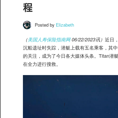
服
程
务
社
区
Posted by
Elizabeth
近日，
（
美国人寿保险指南网
06/22/2023讯）
沉船遗址时失踪，潜艇上载有五名乘客，其中
的关注，成为了今日各大媒体头条。Titan
在全力进行搜救。
©️