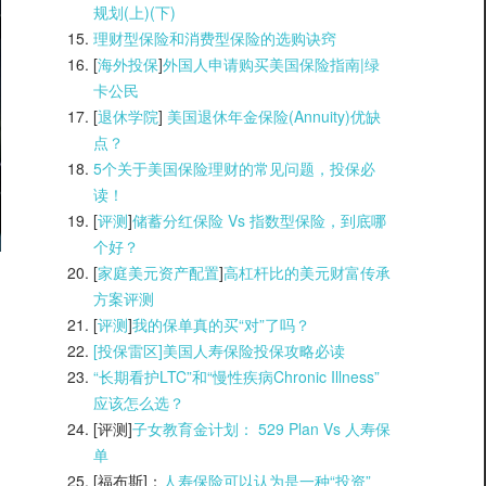
规划(上)(
下)
理财型保险和消费型保险的选购诀窍
[
海外投保
]
外国人申请购买美国保险指南|
绿
卡公民
[
退休学院
]
美国退休年金保险(Annuity)优缺
点？
5个关于美国保险理财的常见问题，投保必
读！
[
评测
]
储蓄分红保险 Vs 指数型保险，到底哪
个好？
[
家庭美元资产配置
]
高杠杆比的美元财富传承
方案评测
[
评测
]
我的保单真的买“对”了吗？
[投保雷区]美国人寿保险投保攻略必读
“长期看护LTC”和“慢性疾病Chronic Illness”
应该怎么选？
[评测]
子女教育金计划： 529 Plan Vs 人寿保
单
[福布斯]：
人寿保险可以认为是一种“投资”