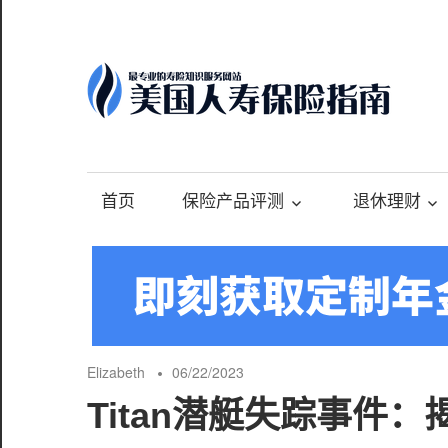
Skip
to
content
-
最
专
首页
保险产品评测
退休理财
业
的
美
国
保
险
Elizabeth
06/22/2023
理
Titan潜艇失踪事件
财