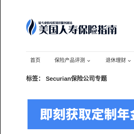
Skip
to
content
-
最
专
首页
保险产品评测
退休理财
业
的
标签：
Securian保险公司专题
美
国
保
险
理
财