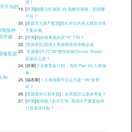
读！
可不知的
[
评测
]
储蓄分红保险 Vs 指数型保险，到底哪
个好？
[
家庭美元资产配置
]
高杠杆比的美元财富传承
理保险险种
方案评测
购买年龄窗
[
评测
]
我的保单真的买“对”了吗？
[投保雷区]美国人寿保险投保攻略必读
“长期看护LTC”和“慢性疾病Chronic Illness”
看懂美国
应该怎么选？
[评测]
子女教育金计划： 529 Plan Vs 人寿保
单
ife
[福布斯]：
人寿保险可以认为是一种“投资”
吗？
[
美国退休计划专题
]：
在美国怎么退休养老？
[
评测
]
被动收入$13万/年, 美国中产家庭如何
打造退休计划？