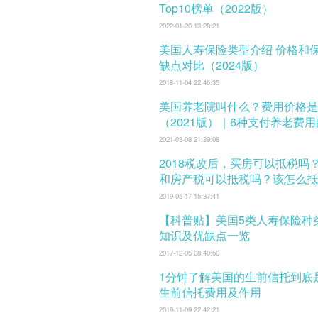
Top10榜单（2022版）
2022-01-20 13:28:21
美国人寿保险类型介绍 价格和保费 及优
缺点对比（2024版）
2018-11-04 22:46:35
美国养老院叫什么？费用价格是
（2021版）｜6种支付养老费
式
2021-03-08 21:39:08
2018税改后，买房可以抵税吗
和房产税可以抵税吗？该怎么抵
税？
2019-05-17 15:37:41
【科普贴】美国5类人寿保险种
知识及优缺点一览
2017-12-05 08:40:50
1分钟了解美国的生前信托到底
生前信托费用及作用
2019-11-09 22:42:21