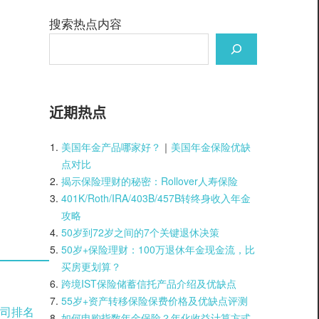
搜索热点内容
近期热点
美国年金产品哪家好？
｜
美国年金保险优缺
点对比
揭示保险理财的秘密：Rollover人寿保险
401K/Roth/IRA/403B/457B转终身收入年金
攻略
50岁到72岁之间的7个关键退休决策
50岁+保险理财：100万退休年金现金流，比
买房更划算？
跨境IST保险储蓄信托产品介绍及优缺点
55岁+资产转移保险保费价格及优缺点评测
司排名
如何申购指数年金保险？年化收益计算方式