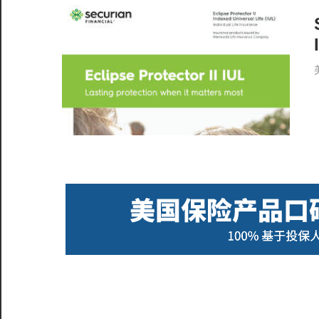
服
务
社
区
©️