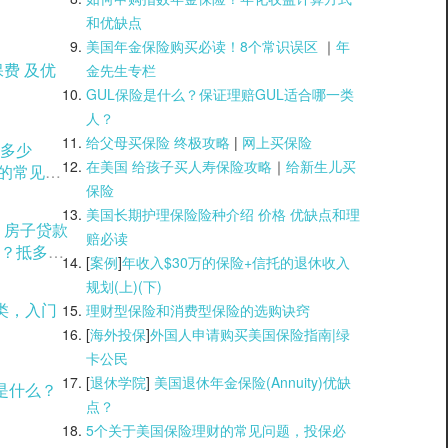
和优缺点
美国年金保险购买必读！8个常识误区
｜
年
金先生专栏
GUL保险是什么？保证理赔GUL适合哪一类
人？
给父母买保险 终极攻略
|
网上买保险
多少
在美国 给孩子买人寿保险攻略
｜
给新生儿买
用的常见方
保险
美国长期护理保险险种介绍 价格 优缺点和理
？房子贷款
赔必读
？抵多少
[
案例
]
年收入$30万的保险+信托的退休收入
规划(上)(
下)
类，入门
理财型保险和消费型保险的选购诀窍
[
海外投保
]
外国人申请购买美国保险指南|
绿
卡公民
[
退休学院
]
美国退休年金保险(Annuity)优缺
是什么？
点？
5个关于美国保险理财的常见问题，投保必