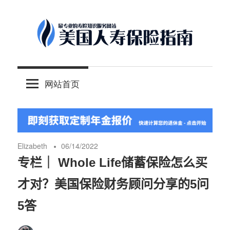
Skip
to
content
-
美
最
网站首页
专
国
业
的
人
美
国
Elizabeth
06/14/2022
保
寿
专栏｜ Whole Life储蓄保险怎么买
险
才对？美国保险财务顾问分享的5问
理
保
财
5答
服
险