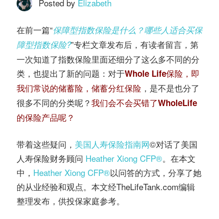
务
Posted by
Elizabeth
社
指
在前一篇“
保障型指数保险是什么？哪些人适合买保
区
”专栏文章发布后，有读者留言，第
障型指数保险?
南
一次知道了指数保险里面还细分了这么多不同的分
类，也提出了新的问题：对于
Whole Life保险，即
©️
，是不是也分了
我们常说的储蓄险，储蓄分红保险
很多不同的分类呢？
我们会不会买错了WholeLife
的保险产品呢？
带着这些疑问，
美国人寿保险指南网
©️对话了美国
人寿保险财务顾问
Heather Xiong CFP®️
。在本文
中，
Heather Xiong CFP®️
以问答的方式，分享了她
的从业经验和观点。本文经TheLifeTank.com编辑
整理发布，供投保家庭参考。