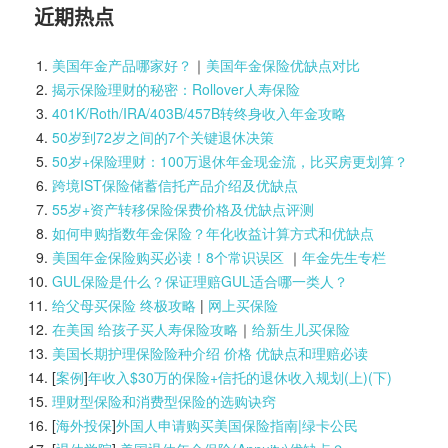
近期热点
美国年金产品哪家好？
｜
美国年金保险优缺点对比
揭示保险理财的秘密：Rollover人寿保险
401K/Roth/IRA/403B/457B转终身收入年金攻略
50岁到72岁之间的7个关键退休决策
50岁+保险理财：100万退休年金现金流，比买房更划算？
跨境IST保险储蓄信托产品介绍及优缺点
55岁+资产转移保险保费价格及优缺点评测
如何申购指数年金保险？年化收益计算方式和优缺点
美国年金保险购买必读！8个常识误区
｜
年金先生专栏
GUL保险是什么？保证理赔GUL适合哪一类人？
给父母买保险 终极攻略
|
网上买保险
在美国 给孩子买人寿保险攻略
｜
给新生儿买保险
美国长期护理保险险种介绍 价格 优缺点和理赔必读
[
案例
]
年收入$30万的保险+信托的退休收入规划(上)(
下)
理财型保险和消费型保险的选购诀窍
[
海外投保
]
外国人申请购买美国保险指南|
绿卡公民