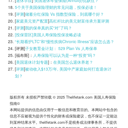
[
退休学院
]
美国退休年金保险(Annuity)优缺点？
5个关于美国保险理财的常见问题，投保必读！
[
评测
]
储蓄分红保险 Vs 指数型保险，到底哪个好？
[
家庭美元资产配置
]
高杠杆比的美元财富传承方案评测
[
评测
]
我的保单真的买“对”了吗？
[投保雷区]美国人寿保险投保攻略必读
“长期看护LTC”和“慢性疾病Chronic Illness”应该怎么选？
[评测]
子女教育金计划： 529 Plan Vs 人寿保单
[福布斯]：
人寿保险可以认为是一种“投资”吗？
[
美国退休计划专题
]：
在美国怎么退休养老？
[
评测
]
被动收入$13万/年, 美国中产家庭如何打造退休计
划？
版权所有 未授权严禁转载 © 2025 Thelifetank.com 美国人寿保险
指南©️
本网站提供的信息由仅用于一般信息和教育目的。本网站中包含的
信息不应被视为提供个性化的财务或保险建议，也不保证一定能达
到某种结果水平。thelifetank.com不是税务或法律事务所，不提供